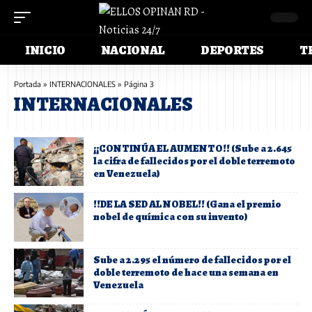
INICIO
NACIONAL
DEPORTES
T
Portada
»
INTERNACIONALES
»
Página 3
INTERNACIONALES
¡¡CONTINÚA EL AUMENTO!! (Sube a 2.645
la cifra de fallecidos por el doble terremoto
en Venezuela)
!!DE LA SED AL NOBEL!! (Gana el premio
nobel de química con su invento)
Sube a 2.295 el número de fallecidos por el
doble terremoto de hace una semana en
Venezuela