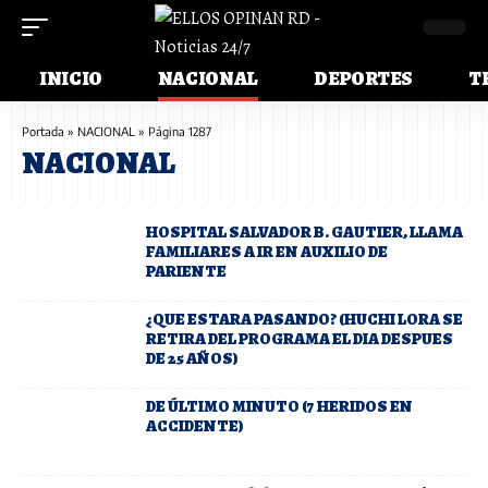
INICIO
NACIONAL
DEPORTES
T
Portada
»
NACIONAL
»
Página 1287
NACIONAL
HOSPITAL SALVADOR B. GAUTIER, LLAMA
FAMILIARES A IR EN AUXILIO DE
PARIENTE
¿QUE ESTARA PASANDO? (HUCHI LORA SE
RETIRA DEL PROGRAMA EL DIA DESPUES
DE 25 AÑOS)
DE ÚLTIMO MINUTO (7 HERIDOS EN
ACCIDENTE)