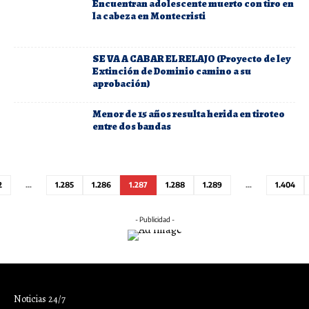
Encuentran adolescente muerto con tiro en
la cabeza en Montecristi
SE VA A CABAR EL RELAJO (Proyecto de ley
Extinción de Dominio camino a su
aprobación)
Menor de 15 años resulta herida en tiroteo
entre dos bandas
2
…
1.285
1.286
1.287
1.288
1.289
…
1.404
- Publicidad -
Noticias 24/7