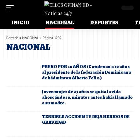
INICIO
NACIONAL
DEPORTES
T
Portada
»
NACIONAL
»
Página 1402
NACIONAL
PRESO POR 10 AÑOS (Condenan a 10 años
al presidente de la federación Dominicana
de bádminton Alberto Feliz.)
Joven mujer de 23 años se quita la vida
ahorcándose, minutos antes había llamado
a su madre.
TERRIBLE ACCIDENTE DEJA HERIDOS DE
GRAVEDAD