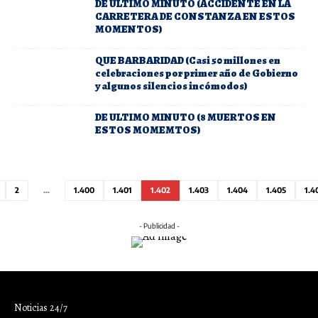
DE ULTIMO MINUTO (ACCIDENTE EN LA
CARRETERA DE CONSTANZA EN ESTOS
MOMENTOS)
QUE BARBARIDAD (Casi 50 millones en
celebraciones por primer año de Gobierno
y algunos silencios incómodos)
DE ULTIMO MINUTO (8 MUERTOS EN
ESTOS MOMEMTOS)
2
…
1.400
1.401
1.402
1.403
1.404
1.405
1.4
- Publicidad -
Noticias 24/7