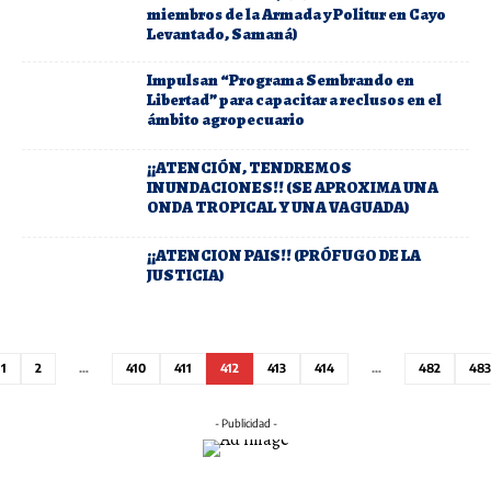
miembros de la Armada y Politur en Cayo
Levantado, Samaná)
Impulsan “Programa Sembrando en
Libertad” para capacitar a reclusos en el
ámbito agropecuario
¡¡ATENCIÓN, TENDREMOS
INUNDACIONES!! (SE APROXIMA UNA
ONDA TROPICAL Y UNA VAGUADA)
¡¡ATENCION PAIS!! (PRÓFUGO DE LA
JUSTICIA)
1
2
…
410
411
412
413
414
…
482
483
- Publicidad -