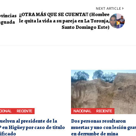
NEXT ARTICLE
¡¡OTRA MÁS QUE SE CUENTA!! (Hombre
ovincias
le quita la vida a su pareja en La Toronja,
vaguada
Santo Domingo Este)
CIONAL
RECIENTE
NACIONAL
RECIENTE
uelven al presidente de la
Dos personas resultaron
 en Higüey por caso de título
muertas y uno con lesión gra
sificado
en derrumbe de mina