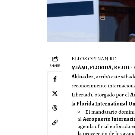
ELLOS OPINAN RD
SHARE
MIAMI, FLORIDA, EE.UU.-
Abinader
, arribó este sábad
reconocimiento internacio
Libertad), otorgado por el
A
la
Florida International Un
El mandatario dominica
al
Aeropuerto Internaci
agenda oficial enfocada en
la proyección de los avan