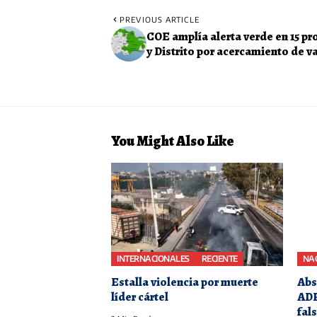
PREVIOUS ARTICLE
COE amplía alerta verde en 15 pr
y Distrito por acercamiento de 
You Might Also Like
INTERNACIONALES
RECIENTE
NA
Estalla violencia por muerte
Abs
líder cártel
ADP
fal