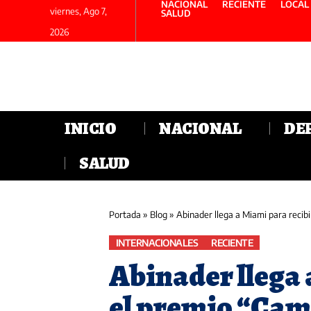
NACIONAL
RECIENTE
LOCAL
viernes, Ago 7,
SALUD
2026
INICIO
NACIONAL
DE
SALUD
Portada
»
Blog
»
Abinader llega a Miami para recib
INTERNACIONALES
RECIENTE
Abinader llega 
el premio “Cam