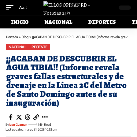
Aa
INICIO
NACIONAL
DEPORTES
T
Portada
»
Blog
»
¡¡ACABAN DE DESCUBRIR EL AGUA TIBIA!! (Informe revela graves fallas estructurales y de drenaje en la Línea 2C del Metro de Santo Domingo antes de su inauguración)
NACIONAL
RECIENTE
¡¡ACABAN DE DESCUBRIR EL
AGUA TIBIA!! (Informe revela
graves fallas estructurales y de
drenaje en la Línea 2C del Metro
de Santo Domingo antes de su
inauguración)
By
Juan Guzman
4 Min Read
Last updated: marzo 31, 2026 10:53 pm