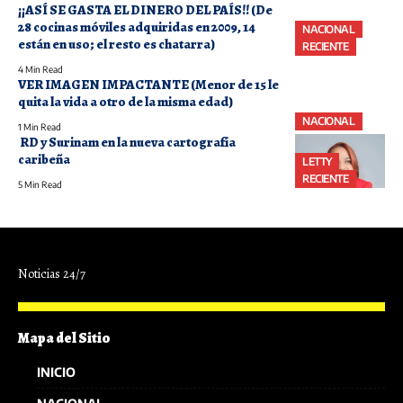
¡¡ASÍ SE GASTA EL DINERO DEL PAÍS!! (De
28 cocinas móviles adquiridas en 2009, 14
NACIONAL
están en uso; el resto es chatarra)
RECIENTE
4 Min Read
VER IMAGEN IMPACTANTE (Menor de 15 le
quita la vida a otro de la misma edad)
NACIONAL
1 Min Read
RD y Surinam en la nueva cartografía
caribeña
LETTY
RECIENTE
5 Min Read
Noticias 24/7
Mapa del Sitio
INICIO