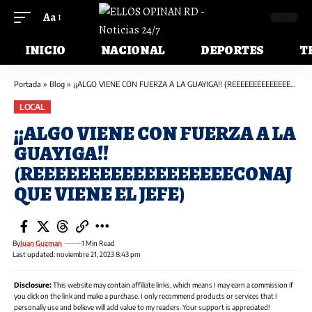
Aa
INICIO
NACIONAL
DEPORTES
T
Portada
»
Blog
»
¡¡ALGO VIENE CON FUERZA A LA GUAYIGA!! (REEEEEEEEEEEEEEEEEECONAJ QUE VIENE EL JEFE)
LOCAL
¡¡ALGO VIENE CON FUERZA A LA
GUAYIGA!!
(REEEEEEEEEEEEEEEEEECONAJ
QUE VIENE EL JEFE)
By
Juan Guzman
1 Min Read
Last updated: noviembre 21, 2023 8:43 pm
Disclosure:
This website may contain affiliate links, which means I may earn a commission if
you click on the link and make a purchase. I only recommend products or services that I
personally use and believe will add value to my readers. Your support is appreciated!