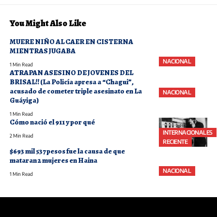
You Might Also Like
MUERE NIÑO AL CAER EN CISTERNA
MIENTRAS JUGABA
NACIONAL
1 Min Read
ATRAPAN ASESINO DE JOVENES DEL
BRISAL!! (La Policía apresa a “Chagui”,
acusado de cometer triple asesinato en La
NACIONAL
Guáyiga)
1 Min Read
Cómo nació el 911 y por qué
INTERNACIONALES
2 Min Read
RECIENTE
$693 mil 537 pesos fue la causa de que
mataran 2 mujeres en Haina
NACIONAL
1 Min Read