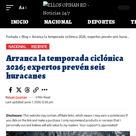
Aa
INICIO
NACIONAL
DEPORTES
T
Portada
»
Blog
»
Arranca la temporada ciclónica 2026; expertos prevén seis huracanes
NACIONAL
RECIENTE
Arranca la temporada ciclónica
2026; expertos prevén seis
huracanes
By
Juan Guzman
3 Min Read
Last updated: junio 1, 2026 12:26 pm
Disclosure:
This website may contain affiliate links, which means I may earn a commission if
you click on the link and make a purchase. I only recommend products or services that I
personally use and believe will add value to my readers. Your support is appreciated!