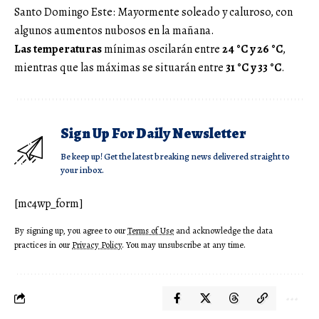
Santo Domingo Este: Mayormente soleado y caluroso, con
algunos aumentos nubosos en la mañana.
Las temperaturas
mínimas oscilarán entre
24 °C y 26 °C
,
mientras que las máximas se situarán entre
31 °C y 33 °C
.
Sign Up For Daily Newsletter
Be keep up! Get the latest breaking news delivered straight to
your inbox.
[mc4wp_form]
By signing up, you agree to our
Terms of Use
and acknowledge the data
practices in our
Privacy Policy
. You may unsubscribe at any time.