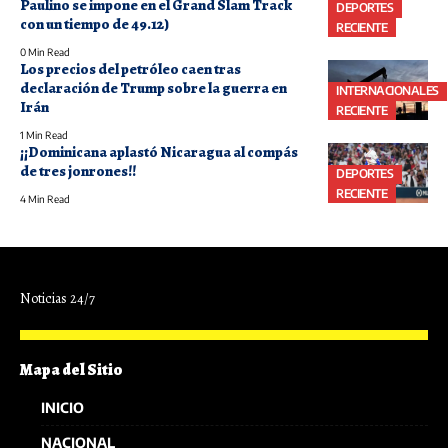
Paulino se impone en el Grand Slam Track
DEPORTES
con un tiempo de 49.12)
RECIENTE
0 Min Read
Los precios del petróleo caen tras
declaración de Trump sobre la guerra en
INTERNACIONALES
Irán
RECIENTE
1 Min Read
¡¡Dominicana aplastó Nicaragua al compás
de tres jonrones!!
DEPORTES
RECIENTE
4 Min Read
Noticias 24/7
Mapa del Sitio
INICIO
NACIONAL