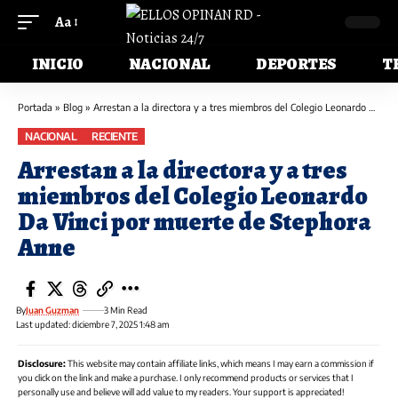
Aa
INICIO
NACIONAL
DEPORTES
T
Portada
»
Blog
»
Arrestan a la directora y a tres miembros del Colegio Leonardo Da Vinci por muerte de Stephora Anne
NACIONAL
RECIENTE
Arrestan a la directora y a tres
miembros del Colegio Leonardo
Da Vinci por muerte de Stephora
Anne
By
Juan Guzman
3 Min Read
Last updated: diciembre 7, 2025 1:48 am
Disclosure:
This website may contain affiliate links, which means I may earn a commission if
you click on the link and make a purchase. I only recommend products or services that I
personally use and believe will add value to my readers. Your support is appreciated!