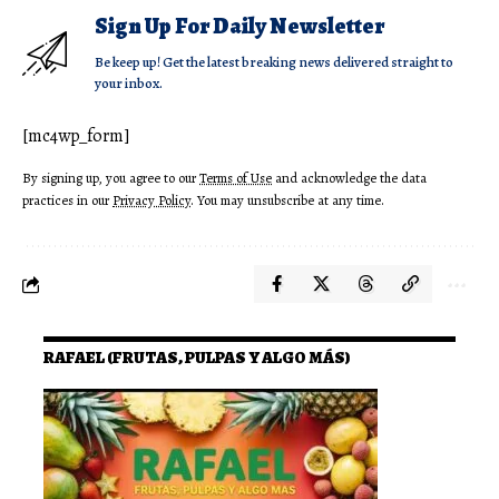
Sign Up For Daily Newsletter
Be keep up! Get the latest breaking news delivered straight to
your inbox.
[mc4wp_form]
By signing up, you agree to our
Terms of Use
and acknowledge the data
practices in our
Privacy Policy
. You may unsubscribe at any time.
RAFAEL (FRUTAS, PULPAS Y ALGO MÁS)