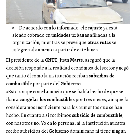
De acuerdo con lo informado, el
reajuste
ya está
siendo cobrado en
unidades urbanas
afiliadas a la
organización, mientras se prevé que
otras rutas
se
integren al aumento a partir de este lunes.
El presidente de la
CNTT
,
Juan Marte
, aseguró que la
decisión responde a la realidad económica del sector y negó
que tanto él como la institución reciban
subsidios de
combustible
por parte del
Gobierno
.
«Esto rompe con el anuncio que se había hecho de que se
iban a
congelar los combustibles
por tres meses, aunque lo
consideramos insuficiente para los aumentos que se han
hecho. En cuanto a si recibimos
subsidio de combustible
,
con nosotros no. Yo en lo personal ni la institución nuestra
recibe subsidios del
Gobierno
dominicano ni tiene ningún