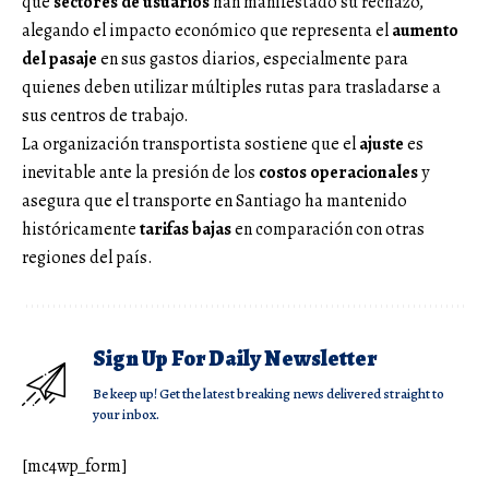
que
sectores de usuarios
han manifestado su rechazo,
alegando el impacto económico que representa el
aumento
del pasaje
en sus gastos diarios, especialmente para
quienes deben utilizar múltiples rutas para trasladarse a
sus centros de trabajo.
La organización transportista sostiene que el
ajuste
es
inevitable ante la presión de los
costos operacionales
y
asegura que el transporte en Santiago ha mantenido
históricamente
tarifas bajas
en comparación con otras
regiones del país.
Sign Up For Daily Newsletter
Be keep up! Get the latest breaking news delivered straight to
your inbox.
[mc4wp_form]