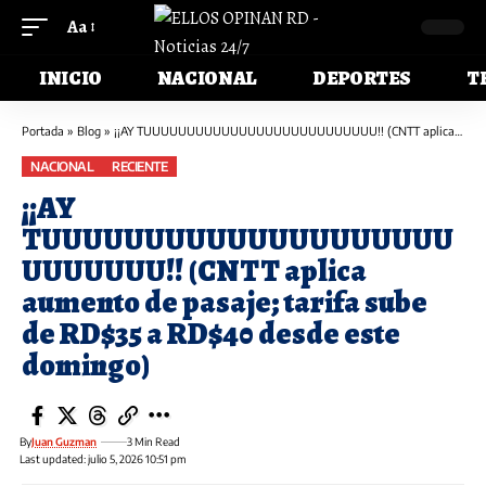
Aa
INICIO
NACIONAL
DEPORTES
T
Portada
»
Blog
»
¡¡AY TUUUUUUUUUUUUUUUUUUUUUUUUUUU!! (CNTT aplica aumento de pasaje; tarifa sube de RD$35 a RD$40 desde este domingo)
NACIONAL
RECIENTE
¡¡AY
TUUUUUUUUUUUUUUUUUUUU
UUUUUUU!! (CNTT aplica
aumento de pasaje; tarifa sube
de RD$35 a RD$40 desde este
domingo)
By
Juan Guzman
3 Min Read
Last updated: julio 5, 2026 10:51 pm