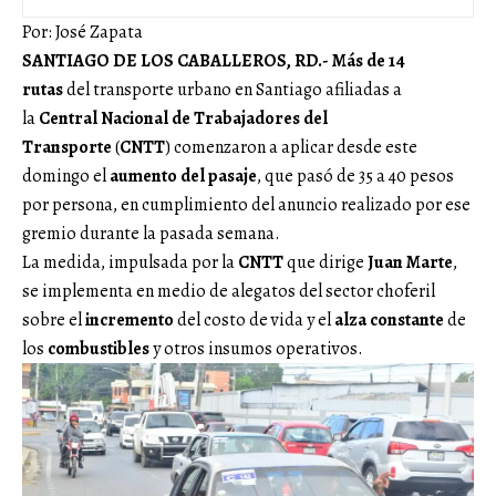
Por: José Zapata
SANTIAGO DE LOS CABALLEROS, RD.- Más de 14
rutas
del transporte urbano en Santiago afiliadas a
la
Central Nacional de Trabajadores del
Transporte
(
CNTT
) comenzaron a aplicar desde este
domingo el
aumento del pasaje
, que pasó de 35 a 40 pesos
por persona, en cumplimiento del anuncio realizado por ese
gremio durante la pasada semana.
La medida, impulsada por la
CNTT
que dirige
Juan Marte
,
se implementa en medio de alegatos del sector choferil
sobre el
incremento
del costo de vida y el
alza constante
de
los
combustibles
y otros insumos operativos.