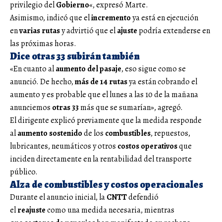
privilegio del
Gobierno
«, expresó Marte.
Asimismo, indicó que el
incremento
ya está en ejecución
en
varias rutas
y advirtió que el
ajuste
podría extenderse en
las próximas horas.
Dice otras 33 subirán también
«En cuanto al
aumento del pasaje
, eso sigue como se
anunció. De hecho,
más de 14 rutas
ya están cobrando el
aumento y es probable que el lunes a las 10 de la mañana
anunciemos
otras 33
más que se sumarían», agregó.
El dirigente explicó previamente que la medida responde
al
aumento sostenido
de los
combustibles
, repuestos,
lubricantes, neumáticos y otros
costos operativos
que
inciden directamente en la rentabilidad del transporte
público.
Alza de combustibles y costos operacionales
Durante el anuncio inicial, la
CNTT
defendió
el
reajuste
como una medida necesaria, mientras