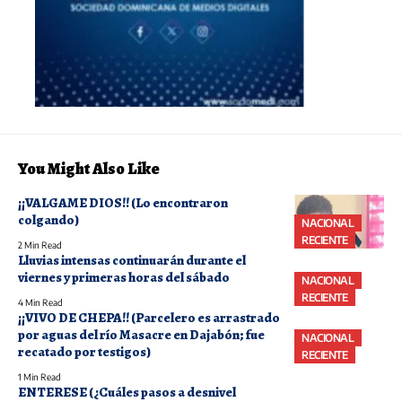
You Might Also Like
¡¡VALGAME DIOS!! (Lo encontraron
colgando)
NACIONAL
RECIENTE
2 Min Read
Lluvias intensas continuarán durante el
viernes y primeras horas del sábado
NACIONAL
RECIENTE
4 Min Read
¡¡VIVO DE CHEPA!! (Parcelero es arrastrado
por aguas del río Masacre en Dajabón; fue
NACIONAL
recatado por testigos)
RECIENTE
1 Min Read
ENTERESE (¿Cuáles pasos a desnivel