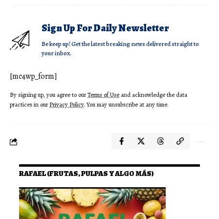
Sign Up For Daily Newsletter
Be keep up! Get the latest breaking news delivered straight to
your inbox.
[mc4wp_form]
By signing up, you agree to our
Terms of Use
and acknowledge the data
practices in our
Privacy Policy
. You may unsubscribe at any time.
RAFAEL (FRUTAS, PULPAS Y ALGO MÁS)