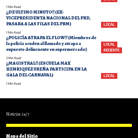
1 Min Read
¡¡DE ULTIMO MINUTO!! (EX-
VICEPRESIDENTA NACIONAL DEL PRD,
PASARA A LAS FILAS DEL PRM)
LOCAL
1 Min Read
¡¡POLICÍA ATRAPA EL FLOW!! (Miembros de
la policía acuden al llamado y atrapa a
LOCAL
supuesto delincuente en supermercado)
RECIENTE
3 Min Read
¡¡MAGISTRAL!! (ESCUELA MAX
HENRIQUEZ UREÑA PARTICIPA EN LA
GALA DEL CARNAVAL)
LOCAL
1 Min Read
Noticias 24/7
Mapa del Sitio