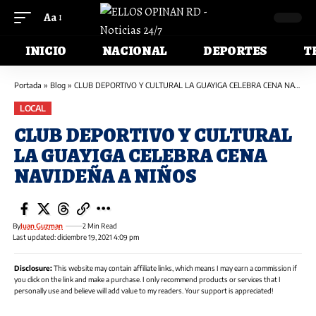
Aa
INICIO
NACIONAL
DEPORTES
T
Portada
»
Blog
»
CLUB DEPORTIVO Y CULTURAL LA GUAYIGA CELEBRA CENA NAVIDEÑA A NIÑOS
LOCAL
CLUB DEPORTIVO Y CULTURAL
LA GUAYIGA CELEBRA CENA
NAVIDEÑA A NIÑOS
By
Juan Guzman
2 Min Read
Last updated: diciembre 19, 2021 4:09 pm
Disclosure:
This website may contain affiliate links, which means I may earn a commission if
you click on the link and make a purchase. I only recommend products or services that I
personally use and believe will add value to my readers. Your support is appreciated!