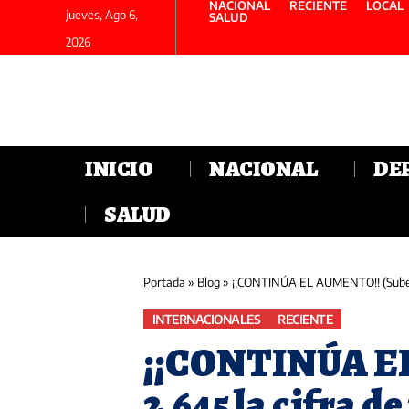
NACIONAL
RECIENTE
LOCAL
jueves, Ago 6,
SALUD
2026
INICIO
NACIONAL
DE
SALUD
Portada
»
Blog
»
¡¡CONTINÚA EL AUMENTO!! (Sube a 
INTERNACIONALES
RECIENTE
¡¡CONTINÚA EL
2.645 la cifra de