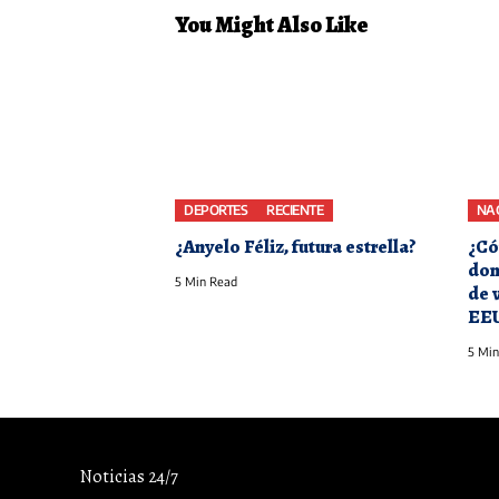
You Might Also Like
DEPORTES
RECIENTE
NA
¿Anyelo Féliz, futura estrella?
¿Có
dom
5 Min Read
de 
EE
5 Min
Noticias 24/7