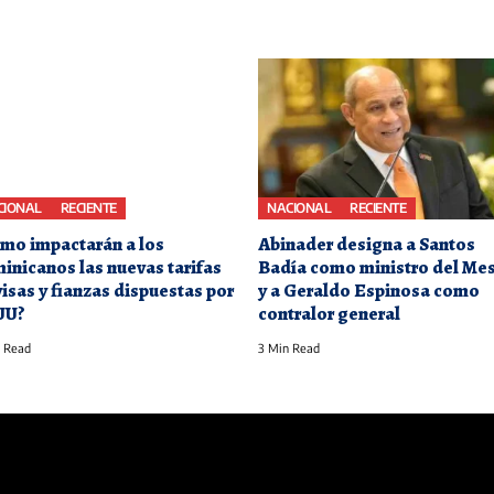
CIONAL
RECIENTE
NACIONAL
RECIENTE
mo impactarán a los
Abinader designa a Santos
inicanos las nuevas tarifas
Badía como ministro del Me
visas y fianzas dispuestas por
y a Geraldo Espinosa como
UU?
contralor general
 Read
3 Min Read