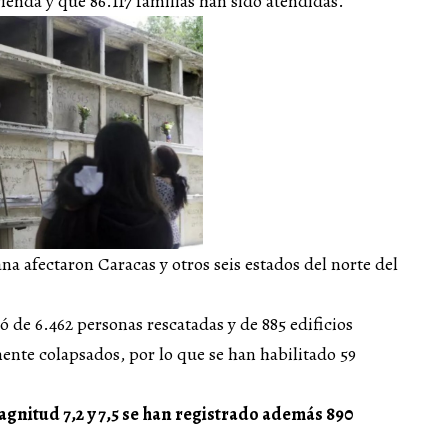
ienda y que 86.117 familias han sido atendidas.
a afectaron Caracas y otros seis estados del norte del
ó de 6.462 personas rescatadas y de 885 edificios
mente colapsados, por lo que se han habilitado 59
gnitud 7,2 y 7,5 se han registrado además 890