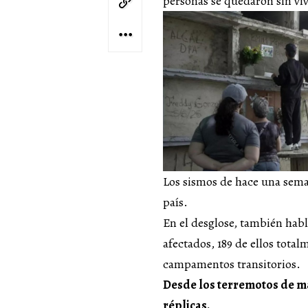
personas se quedaron sin viv
Los sismos de hace una seman
país.
En el desglose, también habl
afectados, 189 de ellos total
campamentos transitorios.
Desde los terremotos de ma
réplicas.