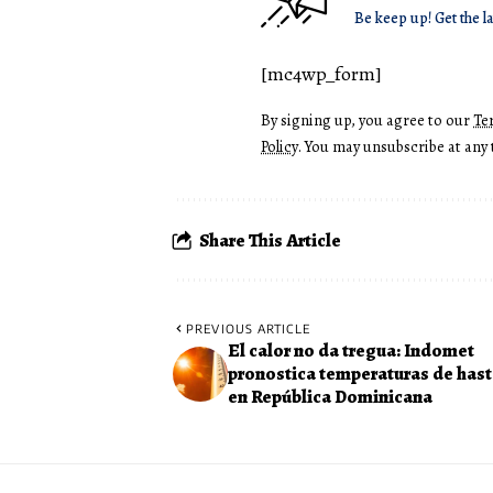
Be keep up! Get the l
[mc4wp_form]
By signing up, you agree to our
Te
Policy
. You may unsubscribe at any 
Share This Article
PREVIOUS ARTICLE
El calor no da tregua: Indomet
pronostica temperaturas de hast
en República Dominicana