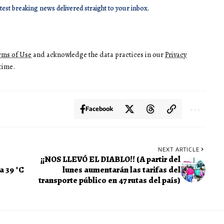
atest breaking news delivered straight to your inbox.
rms of Use
and acknowledge the data practices in our
Privacy
time.
Facebook
NEXT ARTICLE
¡¡NOS LLEVÓ EL DIABLO!! (A partir del
a 39 °C
lunes aumentarán las tarifas del
transporte público en 47 rutas del país)