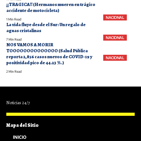
¡¡TRAGICA!! (Hermanos mueren en trágico
accidente de motocicleta)
NACIONAL
1 Min Read
La vida fluye desde el Sur: Un regalo de
aguas cristalinas
NACIONAL
7 Min Read
NOS VAMOS A MORIR
TOOOOOOOOOOOOOO (Salud Pública
reporta 2,856 casos nuevos de COVID-19 y
NACIONAL
positividad pico de 44.23 %.)
2 Min Read
Noticias 24/7
Mapa del Sitio
INICIO