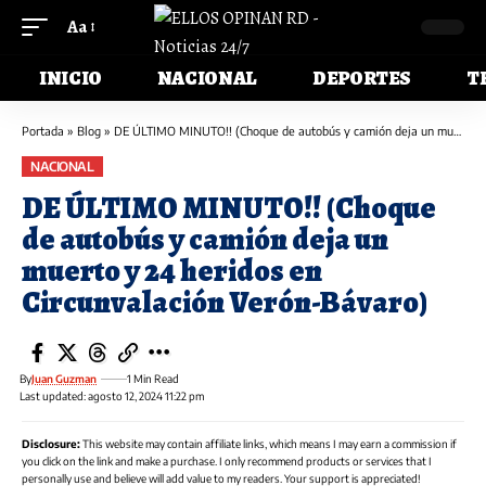
Aa
INICIO
NACIONAL
DEPORTES
T
Portada
»
Blog
»
DE ÚLTIMO MINUTO!! (Choque de autobús y camión deja un muerto y 24 heridos en Circunvalación Verón-Bávaro)
NACIONAL
DE ÚLTIMO MINUTO!! (Choque
de autobús y camión deja un
muerto y 24 heridos en
Circunvalación Verón-Bávaro)
By
Juan Guzman
1 Min Read
Last updated: agosto 12, 2024 11:22 pm
Disclosure:
This website may contain affiliate links, which means I may earn a commission if
you click on the link and make a purchase. I only recommend products or services that I
personally use and believe will add value to my readers. Your support is appreciated!