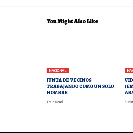
You Might Also Like
NACIONAL
NA
JUNTA DE VECINOS
VI
TRABAJANDO COMO UN SOLO
(E
HOMBRE
AB
1 Min Read
5 Min