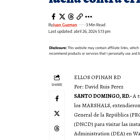
By
Juan Guzman
3 Min Read
Last updated: abril 26, 2024 5:13 pm
Disclosure:
This website may contain affiliate links, which
recommend products or services that I personally use and be
ELLOS OPINAN RD
SHARE
Por: David Ruis Perez
SANTO DOMINGO, RD.-
A t
los MARSHALS, extendieron f
General de la República (PR
(DNCD) para visitar las inst
Administration (DEA) en Wa