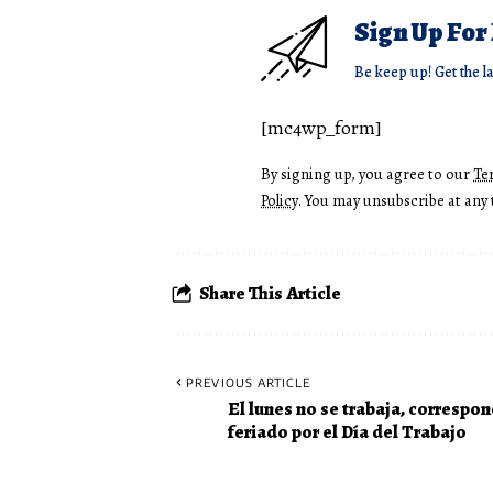
Sign Up For
Be keep up! Get the l
[mc4wp_form]
By signing up, you agree to our
Te
Policy
. You may unsubscribe at any 
Share This Article
PREVIOUS ARTICLE
El lunes no se trabaja, correspon
feriado por el Día del Trabajo