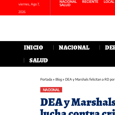
NACIONAL
RECIENTE
LOCAL
viernes, Ago 7,
SALUD
2026
INICIO
NACIONAL
DE
SALUD
Portada
»
Blog
»
DEA y Marshals felicitan a RD por
NACIONAL
DEA y Marshals 
lucha contra c