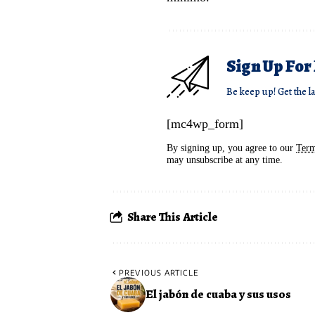
Sign Up For
Be keep up! Get the l
[mc4wp_form]
By signing up, you agree to our
Term
may unsubscribe at any time.
Share This Article
PREVIOUS ARTICLE
El jabón de cuaba y sus usos