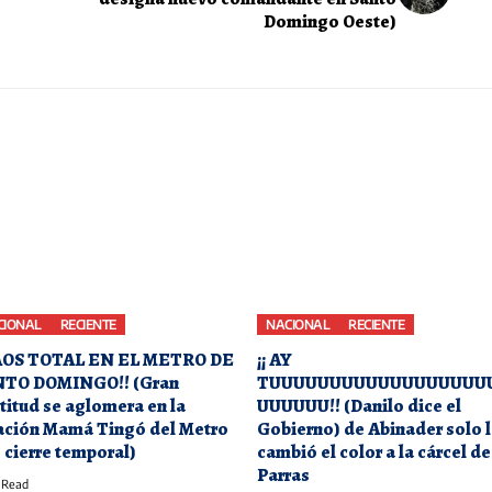
Domingo Oeste)
CIONAL
RECIENTE
NACIONAL
RECIENTE
AOS TOTAL EN EL METRO DE
¡¡ AY
TO DOMINGO!! (Gran
TUUUUUUUUUUUUUUUUUU
titud se aglomera en la
UUUUUU!! (Danilo dice el
ación Mamá Tingó del Metro
Gobierno) de Abinader solo 
s cierre temporal)
cambió el color a la cárcel de
Parras
 Read