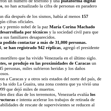
ieron un número de teléfono y una
plataforma digital
os
, no han actualizado la cifra de personas en paradero
 un día después de los sismos, había al menos
157
gún cifras oficiales.
ora y premio nobel de la paz
María Corina Machado
esarrollada por técnicos
y la sociedad civil para que
a sus familiares desaparecidos.
ha podido contactar a más de 31,000 personas.
24,
se han registrado 942 réplicas
, agregó el presidente
 mortífero que ha vivido Venezuela en el último siglo.
ntes, se produjo en las proximidades de Caracas
un
5 personas, miles sufrieron heridas y los daños
iosos.
on a Caracas y a otros seis estados del norte del país, de
o ha sido La Guaira, una zona costera que ya vivió una
999 que dejó miles de muertos.
len diez días de los terremotos, Venezuela evalúa
los
ructuras
e intenta acelerar los trabajos de retirada de
abilidades de rescate de supervivientes se reducen al