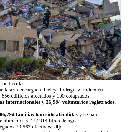
ron heridas.
ndataria encargada, Delcy Rodríguez, indicó en
 856 edificios afectados y 190 colapsados.
tas internacionales y 26,984 voluntarios registrados
,
86,794 familias han sido atendidas
y se han
e alimentos y 472,914 litros de agua.
gados 29,567 efectivos, dijo.