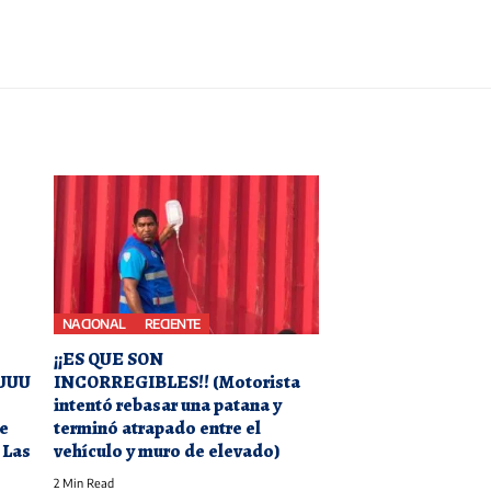
NACIONAL
RECIENTE
¡¡ES QUE SON
UUU
INCORREGIBLES!! (Motorista
intentó rebasar una patana y
le
terminó atrapado entre el
 Las
vehículo y muro de elevado)
2 Min Read