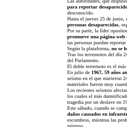
Las autoridades, que dispus
para reportar desaparecid
desconocido.
Hasta el jueves 25 de junio,
personas desaparecidas
, se
Por su parte, la líder oposit
promueve una página web d
las personas puedan reportar 
Según la plataforma,
no se 
Tras los terremotos del día 
del Parlamento.
El doble terremoto es el más
En julio de
1967, 59 años a
seísmo en el que murieron 24
materiales fueron muy cuant
Los recientes seísmos afectar
los cuales el más damnificad
tragedia por un deslave en 1
Este sábado, cuando se cump
daños causados en infraest
escombros, mientras las prob
mínimo.