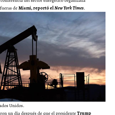
conferencia del sector energético organizada
afueras de
Miami, reportó el
New York Times
.
tados Unidos.
eron un día después de que el presidente
Trump