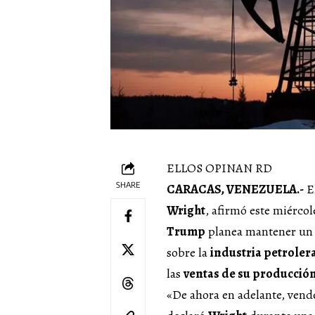
ELLOS OPINAN RD
SHARE
CARACAS, VENEZUELA.-
El
Wright
, afirmó este miérco
Trump
planea mantener u
sobre la
industria petroler
las
ventas de su producció
«De ahora en adelante, vend