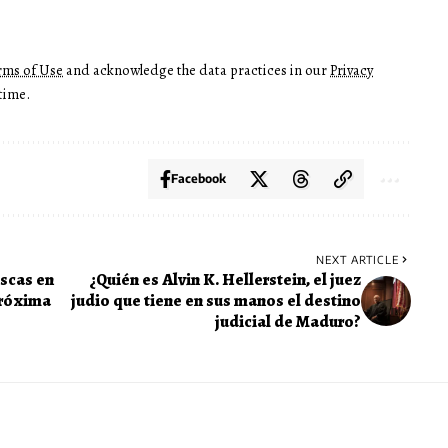
rms of Use
and acknowledge the data practices in our
Privacy
time.
Facebook
NEXT ARTICLE
scas en
¿Quién es Alvin K. Hellerstein, el juez
próxima
judio que tiene en sus manos el destino
judicial de Maduro?