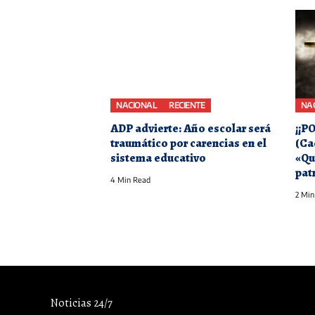
NACIONAL
RECIENTE
NA
ADP advierte: Año escolar será
¡¡P
traumático por carencias en el
(Ca
sistema educativo
«Qu
patr
4 Min Read
2 Min
Noticias 24/7