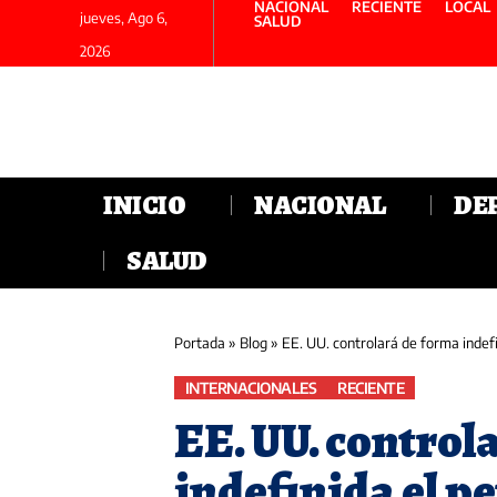
NACIONAL
RECIENTE
LOCAL
jueves, Ago 6,
SALUD
2026
INICIO
NACIONAL
DE
SALUD
Portada
»
Blog
»
EE. UU. controlará de forma indefi
INTERNACIONALES
RECIENTE
EE. UU. control
indefinida el p