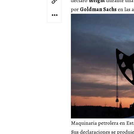
declaró
Wright
durante una 
por
Goldman Sachs
en las 
Maquinaria petrolera en Es
Sus declaraciones se produj