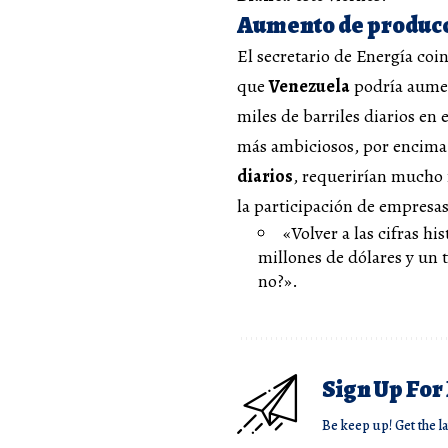
Aumento de producc
El secretario de Energía coi
que
Venezuela
podría aumen
miles de barriles diarios en
más ambiciosos, por encima 
diarios
, requerirían mucho 
la participación de empresas
«Volver a las cifras h
millones de dólares y un
no?».
Sign Up For
Be keep up! Get the l