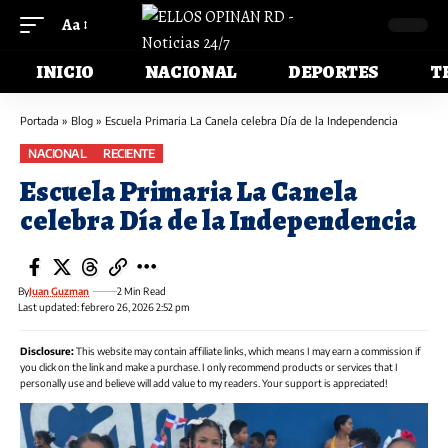
Aa
INICIO
NACIONAL
DEPORTES
T
Portada
»
Blog
»
Escuela Primaria La Canela celebra Día de la Independencia
NACIONAL
RECIENTE
Escuela Primaria La Canela
celebra Día de la Independencia
By
Juan Guzman
2 Min Read
Last updated: febrero 26, 2026 2:52 pm
Disclosure:
This website may contain affiliate links, which means I may earn a commission if
you click on the link and make a purchase. I only recommend products or services that I
personally use and believe will add value to my readers. Your support is appreciated!