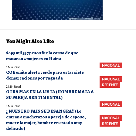
You Might Also Like
$693 mil 537 pesos fue la causa de que
mataran 2 mujeres en Haina
NACIONAL
1 Min Read
COE emite alerta verde para estas siete
demarcaciones por vaguada
NACIONAL
RECIENTE
2 Min Read
OTRA MAS EN LA LISTA (HOMBRE MATA A
SU PAREJA SENTIMENTAL)
NACIONAL
1 Min Read
¡¡NUESTRO PAÍS SE DESANGRA!! (Le
entran a machetazos a pareja de esposo,
NACIONAL
muere la mujer, hombre en estado muy
RECIENTE
delicado)