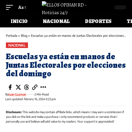
Aa
INICIO
NACIONAL
DEPORTES
T
Portada
»
Blog
»
Escuelas ya están en manos de Juntas Electorales por elecciones del domingo
NACIONAL
Escuelas ya están en manos de
Juntas Electorales por elecciones
del domingo
By
Juan Guzman
2 Min Read
Last updated: febrero 16, 2024 9:23 pm
Disclosure:
This website may contain affiliate links, which means I may earn a commission if
you click on the link and make a purchase. I only recommend products or services that I
personally use and believe will add value to my readers. Your support is appreciated!