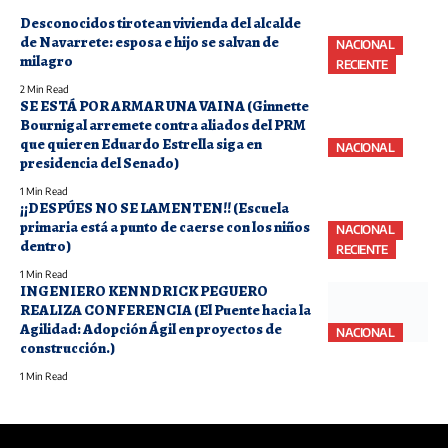
Desconocidos tirotean vivienda del alcalde
de Navarrete: esposa e hijo se salvan de
NACIONAL
milagro
RECIENTE
2 Min Read
SE ESTÁ POR ARMAR UNA VAINA (Ginnette
Bournigal arremete contra aliados del PRM
que quieren Eduardo Estrella siga en
NACIONAL
presidencia del Senado)
1 Min Read
¡¡DESPÚES NO SE LAMENTEN!! (Escuela
primaria está a punto de caerse con los niños
NACIONAL
dentro)
RECIENTE
1 Min Read
INGENIERO KENNDRICK PEGUERO
REALIZA CONFERENCIA (El Puente hacia la
Agilidad: Adopción Ágil en proyectos de
NACIONAL
construcción.)
1 Min Read