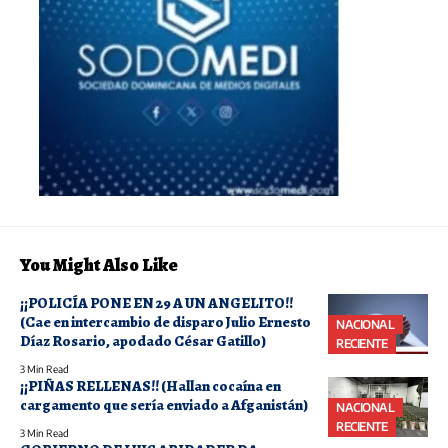
You Might Also Like
¡¡POLICÍA PONE EN 29 A UN ANGELITO!!
(Cae en intercambio de disparo Julio Ernesto
NACIONAL
Díaz Rosario, apodado César Gatillo)
RECIENTE
3 Min Read
¡¡PIÑAS RELLENAS!! (Hallan cocaína en
cargamento que sería enviado a Afganistán)
NACIONAL
RECIENTE
3 Min Read