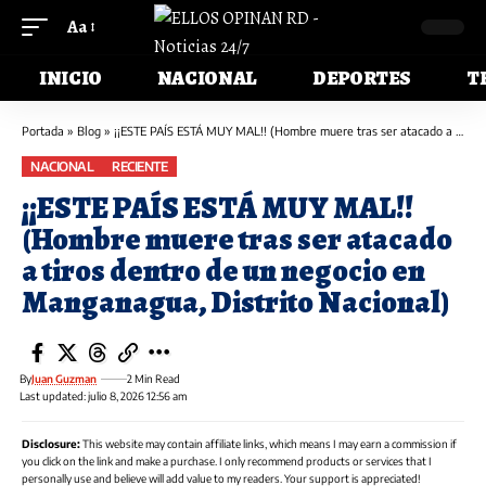
Aa
INICIO
NACIONAL
DEPORTES
T
Portada
»
Blog
»
¡¡ESTE PAÍS ESTÁ MUY MAL!! (Hombre muere tras ser atacado a tiros dentro de un negocio en Manganagua, Distrito Nacional)
NACIONAL
RECIENTE
¡¡ESTE PAÍS ESTÁ MUY MAL!!
(Hombre muere tras ser atacado
a tiros dentro de un negocio en
Manganagua, Distrito Nacional)
By
Juan Guzman
2 Min Read
Last updated: julio 8, 2026 12:56 am
Disclosure:
This website may contain affiliate links, which means I may earn a commission if
you click on the link and make a purchase. I only recommend products or services that I
personally use and believe will add value to my readers. Your support is appreciated!