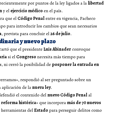
ecientemente por puntos de la ley ligados a la
libertad
n
y el
ejercicio médico
en el país.
ra que el
Código Penal
entre en vigencia, Pacheco
mpo para introducir los cambios que sean necesarios
a
, prevista para concluir el
26 de julio
.
dinaria y nuevo plazo
cartó que el presidente
Luis Abinader
convoque
aria
si el
Congreso
necesita más tiempo para
, ni cerró la posibilidad de
posponer la entrada en
cerramos», respondió al ser preguntado sobre un
a aplicación de la
nueva ley
.
defendió el contenido del
nuevo Código Penal
al
a
reforma histórica
» que incorpora
más de 70 nuevos
s herramientas del
Estado
para perseguir delitos como