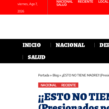
NACIONAL
RECIENTE
LOCAL
viernes, Ago 7,
SALUD
2026
INICIO
NACIONAL
DE
SALUD
Portada
»
Blog
»
¡¡ESTO NO TIENE MADRE!! (Presiona
NACIONAL
RECIENTE
¡¡ESTO NO TI
(Presionados por