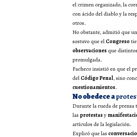
el crimen organizado, la corr
con ácido del diablo y la res
otros.
No obstante, admitió que u
sostuvo que el
Congreso
tie
observaciones
que distintos
promulgada.
Pacheco insistió en que el p
del
Código Penal
, sino con
cuestionamientos
.
No obedece a
protes
Durante la rueda de prensa 
las
protestas
y
manifestaci
artículos de la legislación.
Explicó que las
conversaci