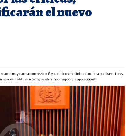
ficarán el nuevo
 means I may earn a commission if you click on the link and make a purchase. I only
lieve will add value to my readers. Your support is appreciated!