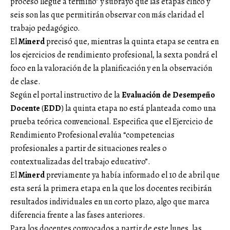
proceso llegue a término” y subrayó que las etapas cinco y
seis son las que permitirán observar con más claridad el
trabajo pedagógico.
El
Minerd
precisó que, mientras la quinta etapa se centra en
los ejercicios de rendimiento profesional, la sexta pondrá el
foco en la valoración de la planificación y en la observación
de clase.
Según el portal instructivo de la
Evaluación de Desempeño
Docente
(
EDD
) la quinta etapa no está planteada como una
prueba teórica convencional. Especifica que el Ejercicio de
Rendimiento Profesional evalúa “competencias
profesionales a partir de situaciones reales o
contextualizadas del trabajo educativo”.
El
Minerd
previamente ya había informado el 10 de abril que
esta será la primera etapa en la que los docentes recibirán
resultados individuales en un corto plazo, algo que marca
diferencia frente a las fases anteriores.
Para los docentes convocados a partir de este lunes, las