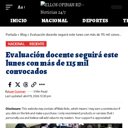
Aa
INICIO
NACIONAL
DEPORTES
T
Portada
»
Blog
»
Evaluación docente seguirá este lunes con más de 115 mil convocados
NACIONAL
RECIENTE
Evaluación docente seguirá este
lunes con más de 115 mil
convocados
By
Juan Guzman
3 Min Read
Last updated: abril 19, 2026 12:30 pm
Disclosure:
This website may contain affiliate links, which means I may earn a commission if
you click on the link and make a purchase. I only recommend products or services that I
personally use and believe will add value to my readers. Your support is appreciated!