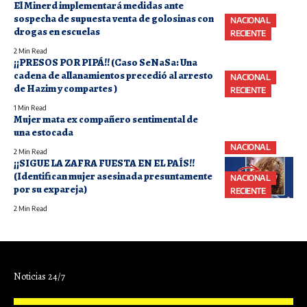
El Minerd implementará medidas ante
sospecha de supuesta venta de golosinas con
NACIONAL
drogas en escuelas
RECIENTE
2 Min Read
¡¡PRESOS POR PIPÁ!! (Caso SeNaSa: Una
cadena de allanamientos precedió al arresto
NACIONAL
de Hazim y compartes )
RECIENTE
1 Min Read
Mujer mata ex compañero sentimental de
una estocada
NACIONAL
2 Min Read
¡¡SIGUE LA ZAFRA FUESTA EN EL PAÍS!!
(Identifican mujer asesinada presuntamente
NACIONAL
por su expareja)
RECIENTE
2 Min Read
Noticias 24/7