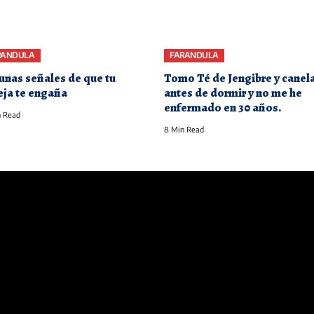
RANDULA
FARANDULA
unas señales de que tu
Tomo Té de Jengibre y canel
eja te engaña
antes de dormir y no me he
enfermado en 30 años.
 Read
8 Min Read