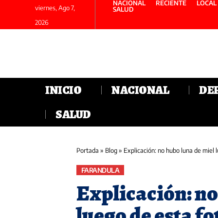
NACIONAL
RECIENTE
LOCAL
viernes, Ago 7,
SALUD
2026
INICIO
NACIONAL
DE
SALUD
Portada
»
Blog
»
Explicación: no hubo luna de miel 
FARANDULA
Explicación: no
luego de esta f