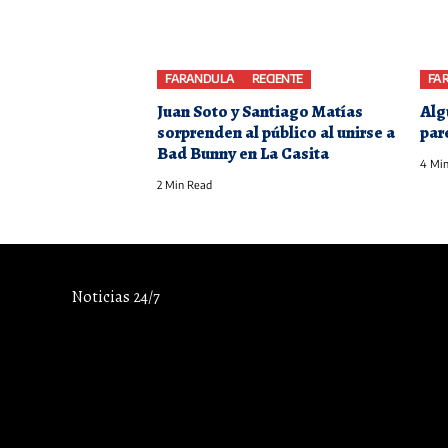
FARANDULA
RECIENTE
FA
Juan Soto y Santiago Matías
Alg
sorprenden al público al unirse a
par
Bad Bunny en La Casita
4 Min
2 Min Read
Noticias 24/7