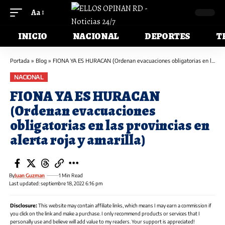
Aa
INICIO
NACIONAL
DEPORTES
T
Portada
»
Blog
»
FIONA YA ES HURACAN (Ordenan evacuaciones obligatorias en las provincias en alerta roja y amarilla)
NACIONAL
FIONA YA ES HURACAN
(Ordenan evacuaciones
obligatorias en las provincias en
alerta roja y amarilla)
By
Juan Guzman
1 Min Read
Last updated: septiembre 18, 2022 6:16 pm
Disclosure:
This website may contain affiliate links, which means I may earn a commission if
you click on the link and make a purchase. I only recommend products or services that I
personally use and believe will add value to my readers. Your support is appreciated!