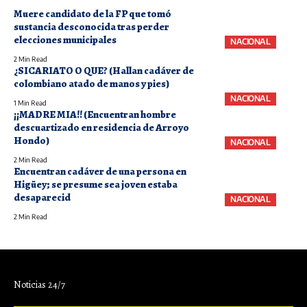
Muere candidato de la FP que tomó
sustancia desconocida tras perder
elecciones municipales
NACIONAL
2 Min Read
¿SICARIATO O QUE? (Hallan cadáver de
colombiano atado de manos y pies)
NACIONAL
1 Min Read
¡¡MADRE MIA!! (Encuentran hombre
descuartizado en residencia de Arroyo
Hondo)
NACIONAL
2 Min Read
Encuentran cadáver de una persona en
Higüey; se presume sea joven estaba
desaparecid
NACIONAL
2 Min Read
Noticias 24/7