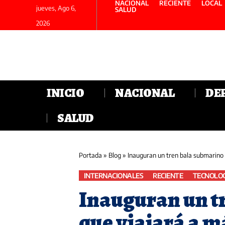
NACIONAL
RECIENTE
LOCAL
jueves, Ago 6,
SALUD
2026
INICIO
NACIONAL
DE
SALUD
Portada
»
Blog
»
Inauguran un tren bala submarino que viajar
INTERNACIONALES
RECIENTE
TECNOLO
Inauguran un t
que viajará a m