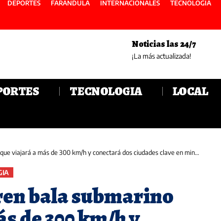
DEPORTES
FARANDULA
INTERNACIONALES
TECNOLOGIA
Noticias las 24/7
¡La más actualizada!
PORTES
TECNOLOGIA
LOCAL
á a más de 300 km/h y conectará dos ciudades clave en minutos: será el orgullo de un país
GIA
ren bala submarino
ás de 300 km/h y