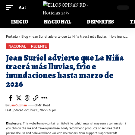
Aa
INICIO
NACIONAL
DEPORTES
T
Portada
»
Blog
»
Jean Suriel advierte que La Niña traerá más lluvias, frío e inundaciones hasta marzo de 2026
NACIONAL
RECIENTE
Jean Suriel advierte que La Niña
traerá más lluvias, frío e
inundaciones hasta marzo de
2026
By
Juan Guzman
3 Min Read
Last updated: octubre 13, 2025 5:27 pm
Disclosure:
This website may contain affiliate links, which means I may earn a commission if
you click on the link and make a purchase. I only recommend products or services that I
personally use and believe will add value to my readers. Your support is appreciated!