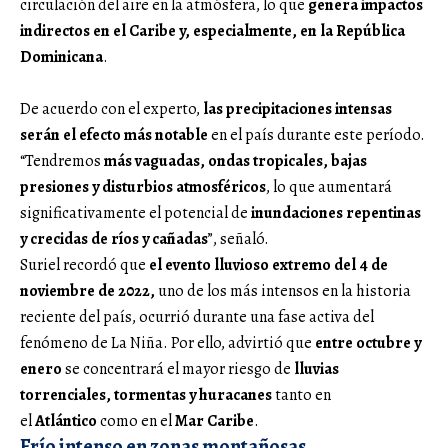
circulación del aire en la atmósfera, lo que
genera impactos
indirectos en el Caribe y, especialmente, en la República
Dominicana
.
De acuerdo con el experto,
las precipitaciones intensas
serán el efecto más notable
en el país durante este período.
“Tendremos
más vaguadas, ondas tropicales, bajas
presiones y disturbios atmosféricos
, lo que aumentará
significativamente el potencial de
inundaciones repentinas
y crecidas de ríos y cañadas
”, señaló.
Suriel recordó que
el evento lluvioso extremo del 4 de
noviembre de 2022,
uno de los más intensos en la historia
reciente del país, ocurrió durante una fase activa del
fenómeno de La Niña. Por ello, advirtió que
entre octubre y
enero
se concentrará el mayor riesgo de
lluvias
torrenciales, tormentas y huracanes
tanto en
el
Atlántico
como en el
Mar Caribe
.
Frío intenso en zonas montañosas