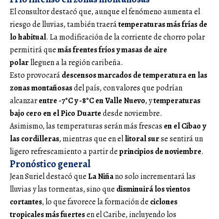
El consultor destacó que, aunque el fenómeno aumenta el
riesgo de lluvias, también traerá
temperaturas más frías de
lo habitual
. La modificación de la corriente de chorro polar
permitirá que
más frentes fríos y masas de aire
polar
lleguen a la región caribeña.
Esto provocará
descensos marcados de temperatura en las
zonas montañosas
del país, con valores que podrían
alcanzar
entre -7°C y -8°C en Valle Nuevo
, y
temperaturas
bajo cero en el Pico Duarte
desde noviembre.
Asimismo, las temperaturas serán más frescas
en el Cibao y
las cordilleras
, mientras que en el
litoral sur
se sentirá un
ligero refrescamiento a partir de
principios de noviembre
.
Pronóstico general
Jean Suriel destacó que
La Niña
no solo incrementará las
lluvias y las tormentas, sino que
disminuirá los vientos
cortantes
, lo que favorece la formación de
ciclones
tropicales más fuertes
en el Caribe, incluyendo los