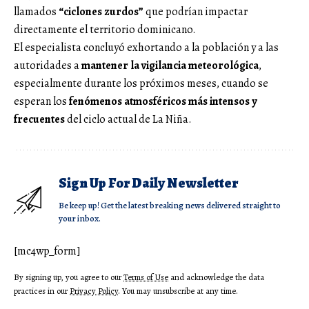
llamados
“ciclones zurdos”
que podrían impactar
directamente el territorio dominicano.
El especialista concluyó exhortando a la población y a las
autoridades a
mantener la vigilancia meteorológica
,
especialmente durante los próximos meses, cuando se
esperan los
fenómenos atmosféricos más intensos y
frecuentes
del ciclo actual de La Niña.
Sign Up For Daily Newsletter
Be keep up! Get the latest breaking news delivered straight to
your inbox.
[mc4wp_form]
By signing up, you agree to our
Terms of Use
and acknowledge the data
practices in our
Privacy Policy
. You may unsubscribe at any time.