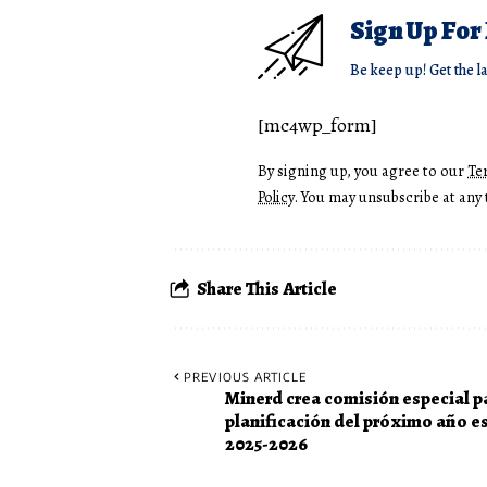
Sign Up For
Be keep up! Get the l
[mc4wp_form]
By signing up, you agree to our
Te
Policy
. You may unsubscribe at any 
Share This Article
PREVIOUS ARTICLE
Minerd crea comisión especial pa
planificación del próximo año e
2025-2026