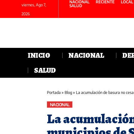
NACIONAL
RECIENTE
LOCAL
viernes, Ago 7,
SALUD
2026
INICIO
NACIONAL
DE
SALUD
Portada
»
Blog
»
La acumulación de basura no cesa
NACIONAL
La acumulación
municipios de