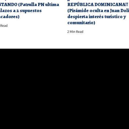
TANDO (Patrulla PN ultima
REPÚBLICA DOMINICANA!!
alazos a 2 supuestos
(Pirámide oculta en Juan Dol
acadores)
despierta interés turístico y
comunitario)
 Read
2 Min Read