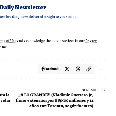
 Daily Newsletter
atest breaking news delivered straight to your inbox.
rms of Use
and acknowledge the data practices in our
Privacy
time.
Facebook
NEXT ARTICLE
ra la
¡¡A LO GRANDE!! (Vladimir Guerrero Jr.,
scolar
firmó extensión por US$500 millones y 14
años con Toronto, según fuentes)