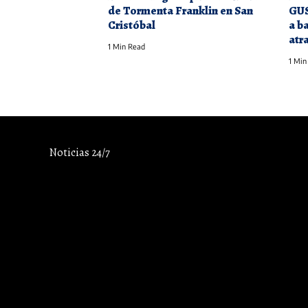
de Tormenta Franklin en San
GUS
Cristóbal
a b
atr
1 Min Read
1 Min
Noticias 24/7