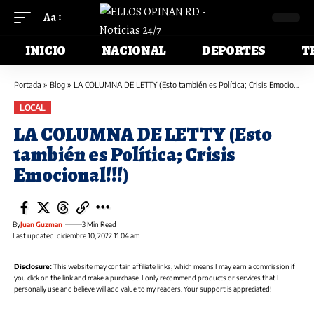
Aa
INICIO
NACIONAL
DEPORTES
T
Portada
»
Blog
»
LA COLUMNA DE LETTY (Esto también es Política; Crisis Emocional!!!)
LOCAL
LA COLUMNA DE LETTY (Esto
también es Política; Crisis
Emocional!!!)
By
Juan Guzman
3 Min Read
Last updated: diciembre 10, 2022 11:04 am
Disclosure:
This website may contain affiliate links, which means I may earn a commission if
you click on the link and make a purchase. I only recommend products or services that I
personally use and believe will add value to my readers. Your support is appreciated!