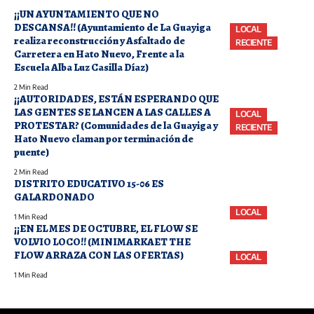
¡¡UN AYUNTAMIENTO QUE NO
DESCANSA!! (Ayuntamiento de La Guayiga
LOCAL
realiza reconstrucción y Asfaltado de
RECIENTE
Carretera en Hato Nuevo, Frente a la
Escuela Alba Luz Casilla Díaz)
2 Min Read
¡¡AUTORIDADES, ESTÁN ESPERANDO QUE
LAS GENTES SE LANCEN A LAS CALLES A
LOCAL
PROTESTAR? (Comunidades de la Guayiga y
RECIENTE
Hato Nuevo claman por terminación de
puente)
2 Min Read
DISTRITO EDUCATIVO 15-06 ES
GALARDONADO
LOCAL
1 Min Read
¡¡EN EL MES DE OCTUBRE, EL FLOW SE
VOLVIO LOCO!! (MINIMARKAET THE
FLOW ARRAZA CON LAS OFERTAS)
LOCAL
1 Min Read