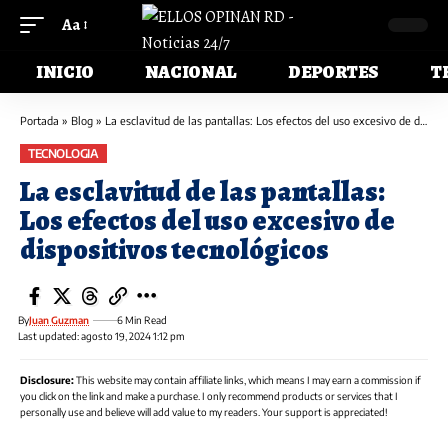
Aa
INICIO
NACIONAL
DEPORTES
T
Portada
»
Blog
»
La esclavitud de las pantallas: Los efectos del uso excesivo de dispositivos tecnológicos
TECNOLOGIA
La esclavitud de las pantallas:
Los efectos del uso excesivo de
dispositivos tecnológicos
By
Juan Guzman
6 Min Read
Last updated: agosto 19, 2024 1:12 pm
Disclosure:
This website may contain affiliate links, which means I may earn a commission if
you click on the link and make a purchase. I only recommend products or services that I
personally use and believe will add value to my readers. Your support is appreciated!