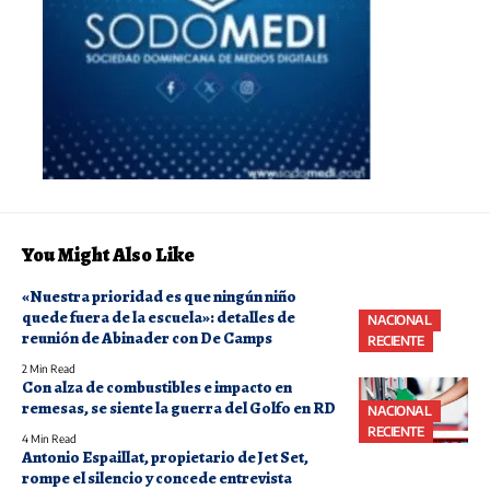
You Might Also Like
«Nuestra prioridad es que ningún niño
quede fuera de la escuela»: detalles de
NACIONAL
reunión de Abinader con De Camps
RECIENTE
2 Min Read
Con alza de combustibles e impacto en
remesas, se siente la guerra del Golfo en RD
NACIONAL
RECIENTE
4 Min Read
Antonio Espaillat, propietario de Jet Set,
rompe el silencio y concede entrevista