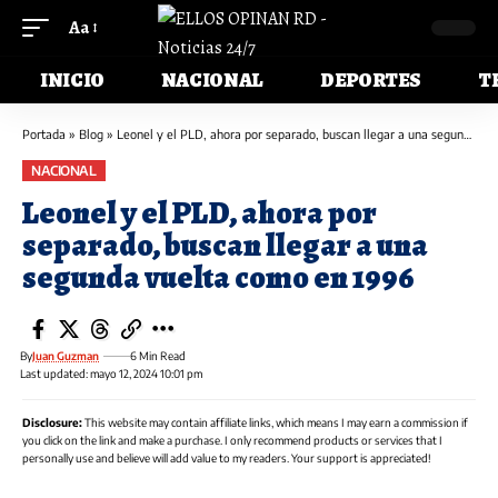
Aa
INICIO
NACIONAL
DEPORTES
T
Portada
»
Blog
»
Leonel y el PLD, ahora por separado, buscan llegar a una segunda vuelta como en 1996
NACIONAL
Leonel y el PLD, ahora por
separado, buscan llegar a una
segunda vuelta como en 1996
By
Juan Guzman
6 Min Read
Last updated: mayo 12, 2024 10:01 pm
Disclosure:
This website may contain affiliate links, which means I may earn a commission if
you click on the link and make a purchase. I only recommend products or services that I
personally use and believe will add value to my readers. Your support is appreciated!