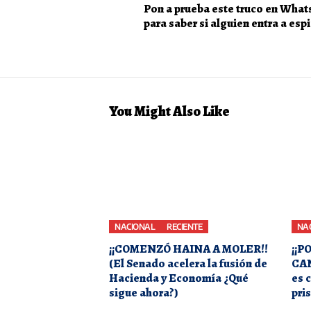
Pon a prueba este truco en Wha
para saber si alguien entra a espi
You Might Also Like
NACIONAL
RECIENTE
NA
¡¡COMENZÓ HAINA A MOLER!!
¡¡P
(El Senado acelera la fusión de
CAN
Hacienda y Economía ¿Qué
es 
sigue ahora?)
pri