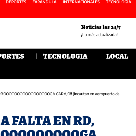
DEPORTES
FARANDULA
INTERNACIONALES
TECNOLOGIA
Noticias las 24/7
¡La más actualizada!
PORTES
TECNOLOGIA
LOCAL
GA CARAJO!! (Incautan en aeropuerto de Punta Cana 114 paquetes de cocaína escondidos en contenedor)
A FALTA EN RD,
OOOOOOOOOGA