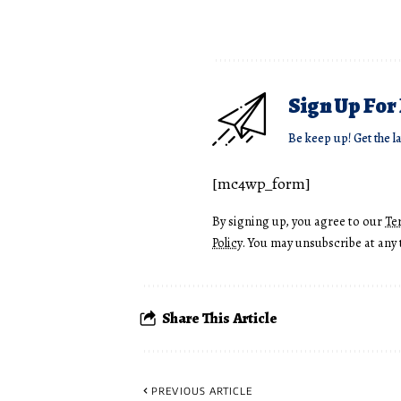
Sign Up For
Be keep up! Get the l
[mc4wp_form]
By signing up, you agree to our
Te
Policy
. You may unsubscribe at any 
Share This Article
PREVIOUS ARTICLE