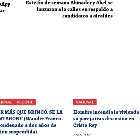
Este fin de semana Abinader y Abel se
tsApp
lanzaron a la calles en respaldo a
ar
candidatos a alcaldes
CIONAL
RECIENTE
NACIONAL
OR MÁS QUE BRINCÓ, SE LA
Hombre incendia la vivienda
TARON!! (Wander Franco
su pareja tras discusión en
condenado a dos años de
Cristo Rey
sión suspendida)
2 Min Read