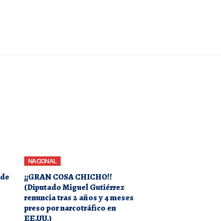
NACIONAL
 de
¡¡GRAN COSA CHICHO!!
(Diputado Miguel Gutiérrez
renuncia tras 2 años y 4 meses
preso por narcotráfico en
EE.UU.)