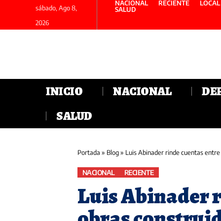
NACIONAL
RECIENTE
LOCAL
sábado, Ago 8,
SALUD
2026
INICIO
NACIONAL
DE
SALUD
Portada
»
Blog
»
Luis Abinader rinde cuentas entre
NACIONAL
RECIENTE
Luis Abinader r
obras construi