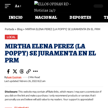
Aa
INICIO
NACIONAL
DEPORTES
T
Portada
»
Blog
»
MIRTHA ELENA PEREZ (LA POPPY) SE JURAMENTA EN EL PRM
LOCAL
MIRTHA ELENA PEREZ (LA
POPPY) SE JURAMENTA EN EL
PRM
By
Juan Guzman
2 Min Read
Last updated: febrero 26, 2022 8:22 am
Disclosure:
This website may contain affiliate links, which means I may earn a commission if
you click on the link and make a purchase. I only recommend products or services that I
personally use and believe will add value to my readers. Your support is appreciated!
$CoMmEntU