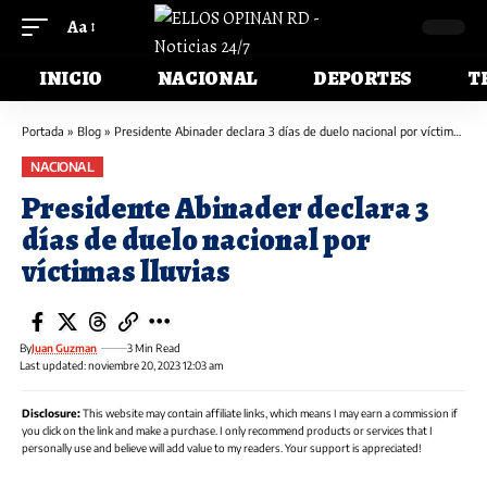
Aa
INICIO
NACIONAL
DEPORTES
T
Portada
»
Blog
»
Presidente Abinader declara 3 días de duelo nacional por víctimas lluvias
NACIONAL
Presidente Abinader declara 3
días de duelo nacional por
víctimas lluvias
By
Juan Guzman
3 Min Read
Last updated: noviembre 20, 2023 12:03 am
Disclosure:
This website may contain affiliate links, which means I may earn a commission if
you click on the link and make a purchase. I only recommend products or services that I
personally use and believe will add value to my readers. Your support is appreciated!