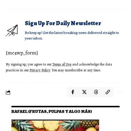
Sign Up For Daily Newsletter
Be keep up! Get the latest breaking news delivered straight to
your inbox.
[mc4wp_form]
By signing up, you agree to our
Terms of Use
and acknowledge the data
practices in our
Privacy Policy
. You may unsubscribe at any time.
RAFAEL (FRUTAS, PULPAS Y ALGO MÁS)