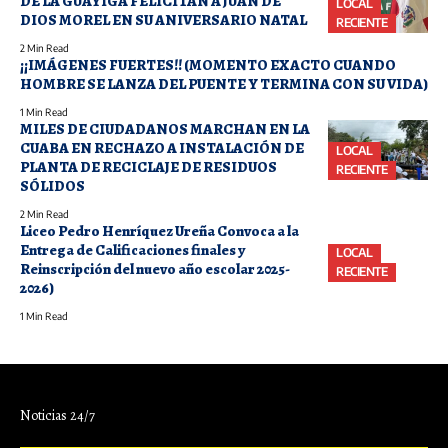
DE LA GUAYIGA FELICITAN A JUAN DE
LOCAL
DIOS MOREL EN SU ANIVERSARIO NATAL
RECIENTE
2 Min Read
¡¡IMÁGENES FUERTES!! (MOMENTO EXACTO CUANDO
HOMBRE SE LANZA DEL PUENTE Y TERMINA CON SU VIDA)
1 Min Read
MILES DE CIUDADANOS MARCHAN EN LA
CUABA EN RECHAZO A INSTALACIÓN DE
LOCAL
PLANTA DE RECICLAJE DE RESIDUOS
RECIENTE
SÓLIDOS
2 Min Read
Liceo Pedro Henríquez Ureña Convoca a la
Entrega de Calificaciones finales y
LOCAL
Reinscripción del nuevo año escolar 2025-
RECIENTE
2026)
1 Min Read
Noticias 24/7