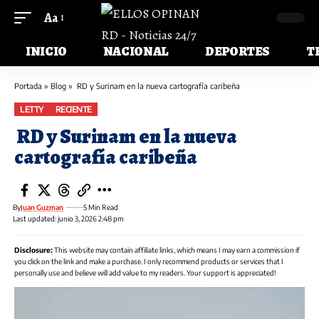
Aa
INICIO
NACIONAL
DEPORTES
T
Portada
»
Blog
»
RD y Surinam en la nueva cartografía caribeña
LETTY
RECIENTE
RD y Surinam en la nueva
cartografía caribeña
By
Juan Guzman
5 Min Read
Last updated: junio 3, 2026 2:48 pm
Disclosure:
This website may contain affiliate links, which means I may earn a commission if
you click on the link and make a purchase. I only recommend products or services that I
personally use and believe will add value to my readers. Your support is appreciated!