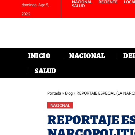
NACIONAL
RECIENTE
LOCA
domingo, Ago 9,
SALUD
2026
INICIO
NACIONAL
DE
SALUD
Portada
»
Blog
»
REPORTAJE ESPECIAL (LA NARC
NACIONAL
REPORTAJE ES
NARCOPOLITI