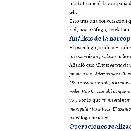
mafia financió, la campaña 
Gil.
Esto tras una conversación q
red, hoy prófugo, Erick Ran
Análisis de la narcop
El psicólogo Jurídico e Indus
inversión de un producto. Si lo v
Añadió que “
Este producto el n
promoverlos. Además darle dinero
“
Es un asunto psicológico individu
poder. Pero tu estas ahí porque 
yo
”. Por lo que “
si me están in
manipulan los juicios. El asunto 
psicólogo Jurídico.
Operaciones realizad