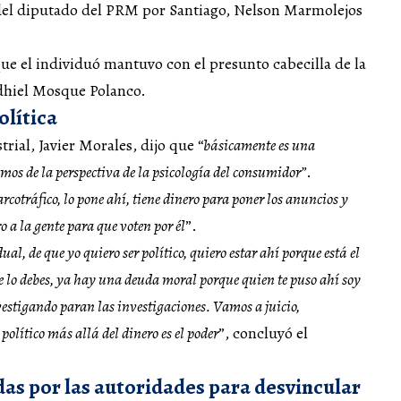
del diputado del PRM por Santiago, Nelson Marmolejos
ue el individuó mantuvo con el presunto cabecilla de la
dhiel Mosque Polanco.
olítica
trial, Javier Morales, dijo que “
básicamente es una
emos de la perspectiva de la psicología del consumidor”
.
arcotráfico, lo pone ahí, tiene dinero para poner los anuncios y
 a la gente para que voten por él
”.
al, de que yo quiero ser político, quiero estar ahí porque está el
me lo debes, ya hay una deuda moral porque quien te puso ahí soy
vestigando paran las investigaciones. Vamos a juicio,
político más allá del dinero es el poder
”, concluyó el
as por las autoridades para desvincular