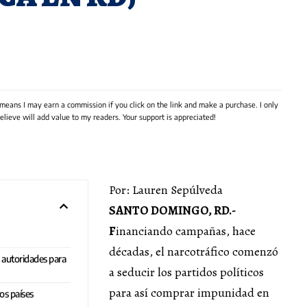
 means I may earn a commission if you click on the link and make a purchase. I only
lieve will add value to my readers. Your support is appreciated!
Por: Lauren Sepúlveda
SANTO DOMINGO, RD.-
F
inanciando campañas, hace
décadas, el narcotráfico comenzó
s autoridades para
a seducir los partidos políticos
para así comprar impunidad en
os países