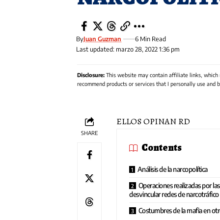
By
Juan Guzman
6 Min Read
Last updated: marzo 28, 2022 1:36 pm
Disclosure:
This website may contain affiliate links, which
recommend products or services that I personally use and be
ELLOS OPINAN RD
SHARE
Contents
Análisis de la narcopolítica
Operaciones realizadas por la
desvincular redes de narcotráfico
Costumbres de la mafia en otr