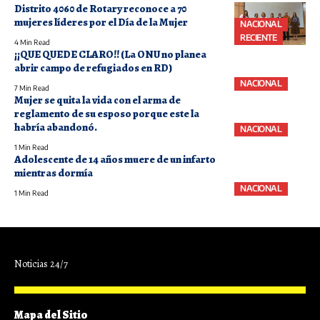
Distrito 4060 de Rotary reconoce a 70
mujeres líderes por el Día de la Mujer
NACIONAL
RECIENTE
4 Min Read
¡¡QUE QUEDE CLARO!! (La ONU no planea
abrir campo de refugiados en RD)
NACIONAL
7 Min Read
Mujer se quita la vida con el arma de
reglamento de su esposo porque este la
habría abandonó.
NACIONAL
1 Min Read
Adolescente de 14 años muere de un infarto
mientras dormía
NACIONAL
1 Min Read
Noticias 24/7
Mapa del Sitio