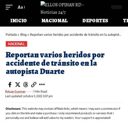
Aa
INICIO
NACIONAL
DEPORTES
T
Portada
»
Blog
»
Reportan varios heridos por accidente de tránsito en la autopista Duarte
NACIONAL
Reportan varios heridos por
accidente de tránsito en la
autopista Duarte
By
Juan Guzman
1 Min Read
Last updated: octubre 3, 2022 3:07 pm
Disclosure:
This website may contain affiliate links, which means I may earn a commission if
you click on the link and make a purchase. I only recommend products or services that I
personally use and believe will add value to my readers. Your support is appreciated!