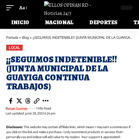
Aa
INICIO
NACIONAL
DEPORTES
T
Portada
»
Blog
»
¡¡SEGUIMOS INDETENIBLE!! (JUNTA MUNICIPAL DE LA GUAYIGA CONTINUA TRABAJOS)
LOCAL
¡¡SEGUIMOS INDETENIBLE!!
(JUNTA MUNICIPAL DE LA
GUAYIGA CONTINUA
TRABAJOS)
By
Juan Guzman
1 Min Read
Last updated: junio 28, 2023 6:24 pm
Disclosure:
This website may contain affiliate links, which means I may earn a commission if
you click on the link and make a purchase. I only recommend products or services that I
personally use and believe will add value to my readers. Your support is appreciated!