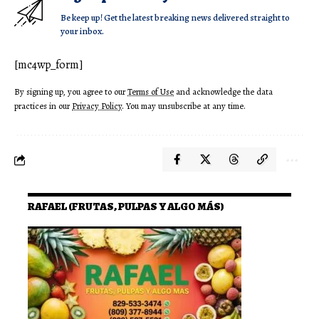
Be keep up! Get the latest breaking news delivered straight to
your inbox.
[mc4wp_form]
By signing up, you agree to our
Terms of Use
and acknowledge the data
practices in our
Privacy Policy
. You may unsubscribe at any time.
RAFAEL (FRUTAS, PULPAS Y ALGO MÁS)