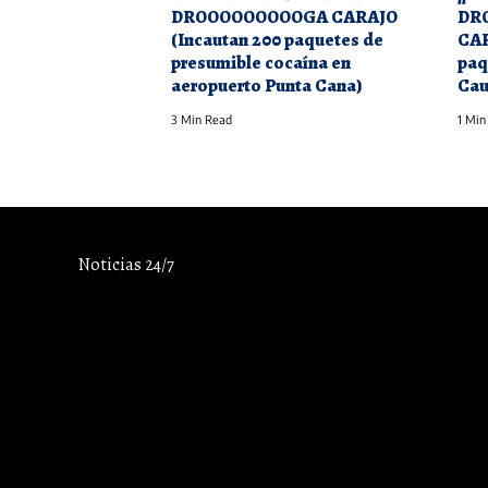
DROOOOOOOOOGA CARAJO
DR
(Incautan 200 paquetes de
CAR
presumible cocaína en
paq
aeropuerto Punta Cana)
Cau
3 Min Read
1 Min
Noticias 24/7