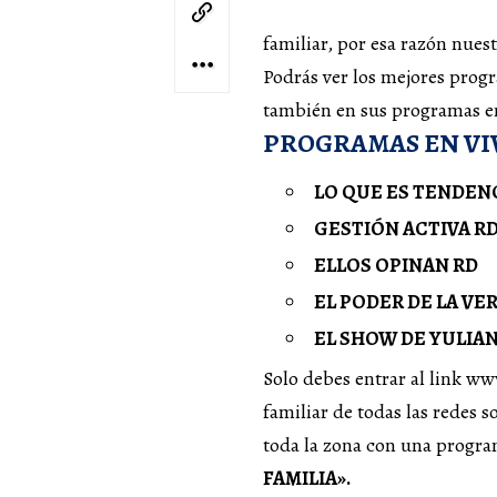
familiar, por esa razón nuestr
Podrás ver los mejores prog
también en sus programas en 
PROGRAMAS EN VI
LO QUE ES TENDEN
GESTIÓN ACTIVA R
ELLOS OPINAN RD
EL PODER DE LA VE
EL SHOW DE YULIA
Solo debes entrar al link w
familiar de todas las redes s
toda la zona con una program
FAMILIA».