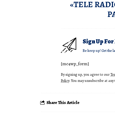
«TELE RADI
P
Sign Up For
Be keep up! Get the l
[mc4wp_form]
By signing up, you agree to our
Te
Policy
. You may unsubscribe at any 
Share This Article