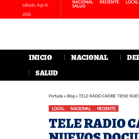
NACIONAL
RECIENTE
LOCAL
sábado, Ago 8,
SALUD
2026
INICIO
NACIONAL
DE
SALUD
Portada
»
Blog
»
TELE RADIO CARIBE TIENE NU
LOCAL
NACIONAL
RECIENTE
TELE RADIO C
NUEVOS DOC