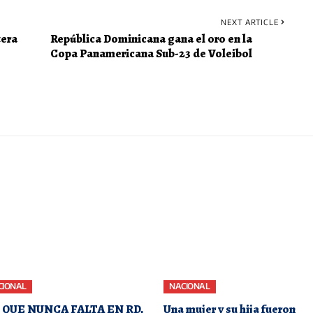
NEXT ARTICLE
tera
República Dominicana gana el oro en la
Copa Panamericana Sub-23 de Voleibol
CIONAL
NACIONAL
O QUE NUNCA FALTA EN RD,
Una mujer y su hija fueron