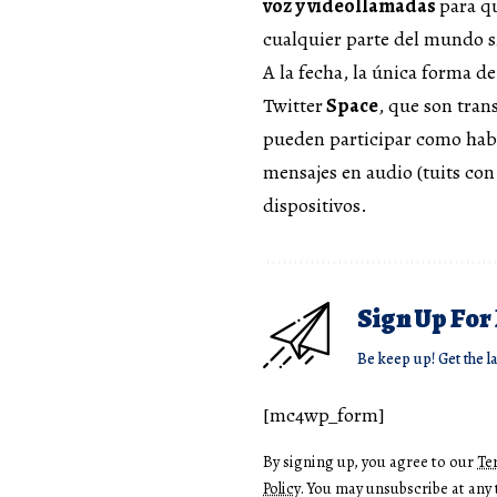
voz y videollamadas
para q
cualquier parte del mundo s
A la fecha, la única forma d
Twitter
Space
, que son tran
pueden participar como habla
mensajes en audio (tuits con
dispositivos.
Sign Up For
Be keep up! Get the l
[mc4wp_form]
By signing up, you agree to our
Te
Policy
. You may unsubscribe at any 