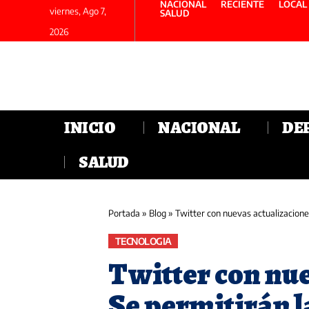
NACIONAL
RECIENTE
LOCAL
viernes, Ago 7,
SALUD
2026
INICIO
NACIONAL
DE
SALUD
Portada
»
Blog
»
Twitter con nuevas actualizacione
TECNOLOGIA
Twitter con nue
Se permitirán 