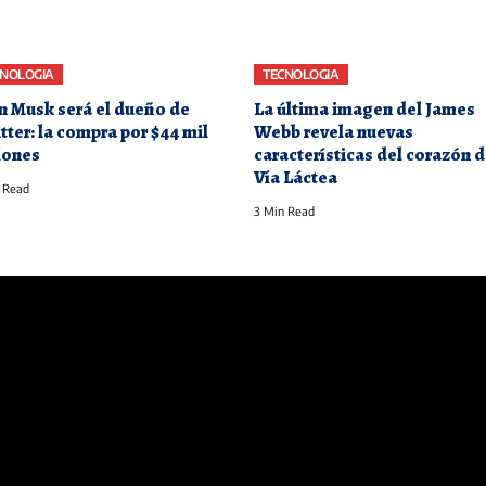
CNOLOGIA
TECNOLOGIA
n Musk será el dueño de
La última imagen del James
tter: la compra por $44 mil
Webb revela nuevas
lones
características del corazón d
Vía Láctea
 Read
3 Min Read