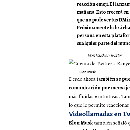
reacción emoji. El lanza
mañana. Esto crecerá en 
que no pude ver tus DM in
Próximamente habrá chat 
persona en esta platafo
cualquier parte del mund
Elon Musk en Twitter
Elon Musk
Desde ahora
también se pu
comunicación por mensaje 
más fluidas e intuitivas. Ta
lo que le permite reacciona
Videollamadas en T
Elon Musk
también señaló