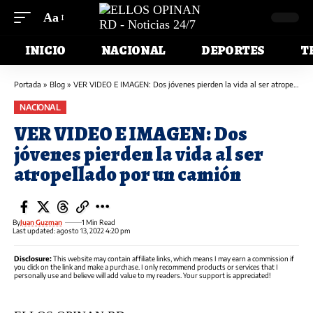
Aa
INICIO
NACIONAL
DEPORTES
T
Portada
»
Blog
»
VER VIDEO E IMAGEN: Dos jóvenes pierden la vida al ser atropellado por un camión
NACIONAL
VER VIDEO E IMAGEN: Dos
jóvenes pierden la vida al ser
atropellado por un camión
By
Juan Guzman
1 Min Read
Last updated: agosto 13, 2022 4:20 pm
Disclosure:
This website may contain affiliate links, which means I may earn a commission if
you click on the link and make a purchase. I only recommend products or services that I
personally use and believe will add value to my readers. Your support is appreciated!