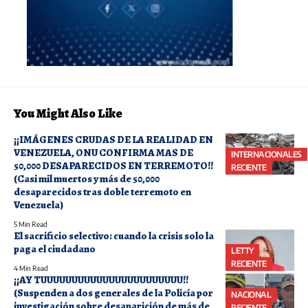
You Might Also Like
¡¡IMÁGENES CRUDAS DE LA REALIDAD EN
VENEZUELA, ONU CONFIRMA MAS DE
INTERNACIONALES
50,000 DESAPARECIDOS EN TERREMOTO!!
RECIENTE
(Casi mil muertos y más de 50,000
desaparecidos tras doble terremoto en
Venezuela)
5 Min Read
El sacrificio selectivo: cuando la crisis solo la
paga el ciudadano
LETTY
RECIENTE
4 Min Read
¡¡AY TUUUUUUUUUUUUUUUUUUUUUUU!!
(Suspenden a dos generales de la Policía por
NACIONAL
investigación sobre desaparición de más de
RECIENTE