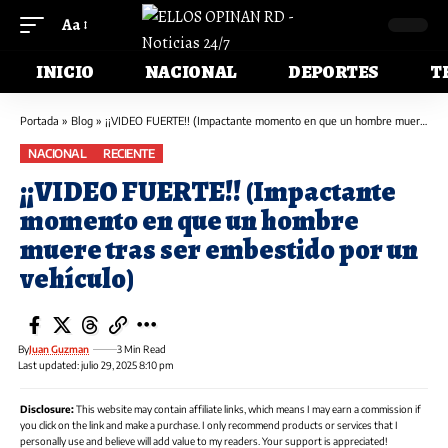
Aa
INICIO
NACIONAL
DEPORTES
T
Portada
»
Blog
»
¡¡VIDEO FUERTE!! (Impactante momento en que un hombre muere tras ser embestido por un vehículo)
NACIONAL
RECIENTE
¡¡VIDEO FUERTE!! (Impactante
momento en que un hombre
muere tras ser embestido por un
vehículo)
By
Juan Guzman
3 Min Read
Last updated: julio 29, 2025 8:10 pm
Disclosure:
This website may contain affiliate links, which means I may earn a commission if
you click on the link and make a purchase. I only recommend products or services that I
personally use and believe will add value to my readers. Your support is appreciated!