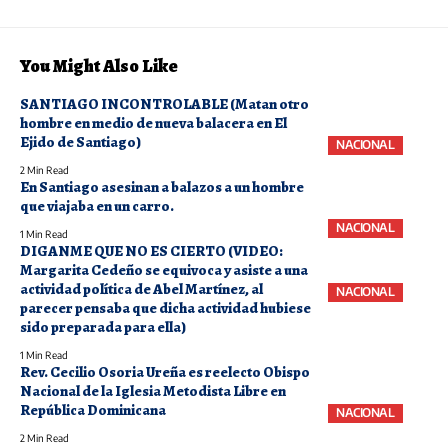
You Might Also Like
SANTIAGO INCONTROLABLE (Matan otro
hombre en medio de nueva balacera en El
Ejido de Santiago)
NACIONAL
2 Min Read
En Santiago asesinan a balazos a un hombre
que viajaba en un carro.
NACIONAL
1 Min Read
DIGANME QUE NO ES CIERTO (VIDEO:
Margarita Cedeño se equivoca y asiste a una
actividad política de Abel Martínez, al
NACIONAL
parecer pensaba que dicha actividad hubiese
sido preparada para ella)
1 Min Read
Rev. Cecilio Osoria Ureña es reelecto Obispo
Nacional de la Iglesia Metodista Libre en
República Dominicana
NACIONAL
2 Min Read