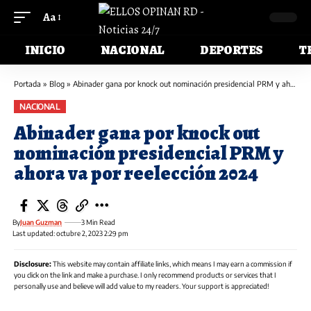
Aa
INICIO
NACIONAL
DEPORTES
T
Portada
»
Blog
»
Abinader gana por knock out nominación presidencial PRM y ahora va por reelección 2024
NACIONAL
Abinader gana por knock out
nominación presidencial PRM y
ahora va por reelección 2024
By
Juan Guzman
3 Min Read
Last updated: octubre 2, 2023 2:29 pm
Disclosure:
This website may contain affiliate links, which means I may earn a commission if
you click on the link and make a purchase. I only recommend products or services that I
personally use and believe will add value to my readers. Your support is appreciated!