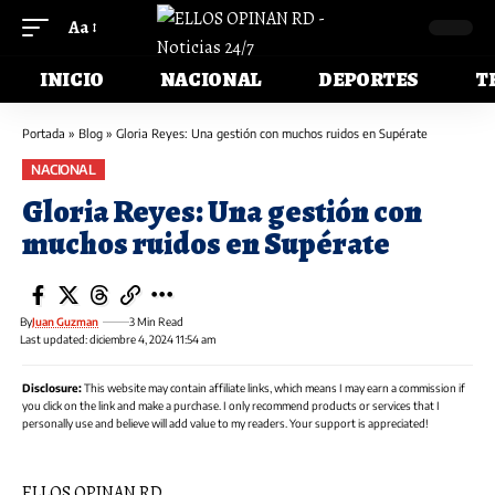
Aa
INICIO
NACIONAL
DEPORTES
T
Portada
»
Blog
»
Gloria Reyes: Una gestión con muchos ruidos en Supérate
NACIONAL
Gloria Reyes: Una gestión con
muchos ruidos en Supérate
By
Juan Guzman
3 Min Read
Last updated: diciembre 4, 2024 11:54 am
Disclosure:
This website may contain affiliate links, which means I may earn a commission if
you click on the link and make a purchase. I only recommend products or services that I
personally use and believe will add value to my readers. Your support is appreciated!
ELLOS OPINAN RD