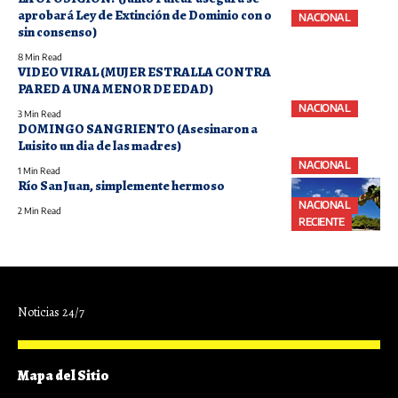
aprobará Ley de Extinción de Dominio con o
NACIONAL
sin consenso)
8 Min Read
VIDEO VIRAL (MUJER ESTRALLA CONTRA
PARED A UNA MENOR DE EDAD)
NACIONAL
3 Min Read
DOMINGO SANGRIENTO (Asesinaron a
Luisito un dia de las madres)
NACIONAL
1 Min Read
Río San Juan, simplemente hermoso
NACIONAL
2 Min Read
RECIENTE
Noticias 24/7
Mapa del Sitio