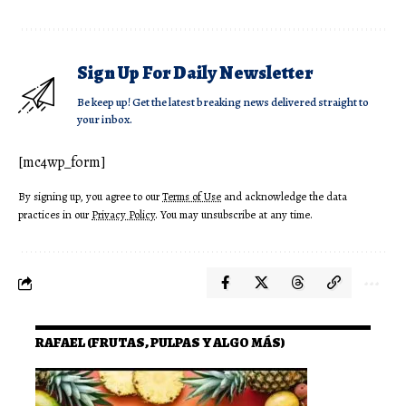
Sign Up For Daily Newsletter
Be keep up! Get the latest breaking news delivered straight to
your inbox.
[mc4wp_form]
By signing up, you agree to our
Terms of Use
and acknowledge the data
practices in our
Privacy Policy
. You may unsubscribe at any time.
RAFAEL (FRUTAS, PULPAS Y ALGO MÁS)