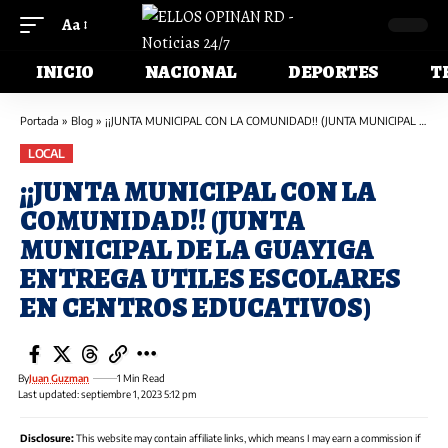
Aa
INICIO
NACIONAL
DEPORTES
T
Portada
»
Blog
»
¡¡JUNTA MUNICIPAL CON LA COMUNIDAD!! (JUNTA MUNICIPAL DE LA GUAYIGA ENTREGA UTILES ESCOLARES EN CENTROS EDUCATIVOS)
LOCAL
¡¡JUNTA MUNICIPAL CON LA
COMUNIDAD!! (JUNTA
MUNICIPAL DE LA GUAYIGA
ENTREGA UTILES ESCOLARES
EN CENTROS EDUCATIVOS)
By
Juan Guzman
1 Min Read
Last updated: septiembre 1, 2023 5:12 pm
Disclosure:
This website may contain affiliate links, which means I may earn a commission if