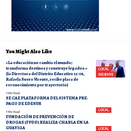
You Might Also Like
«La educación no cambia el mundo;
transforma destinos y construye legados.»
LOCAL
(la Directora del Distrito Educativo 15-06,
RECIENTE
Rafaela Suero Vicente, recibe placa de
reconocimiento por trayectoria)
1 Min Read
SE CAE PLATAFORMA DEL SISTEMA PRE-
PAGO DE EDESUR
LOCAL
1 Min Read
FUNDACIÓN DE PREVENCIÓN DE
DROGAS (FPDD) REALIZA CHARLA EN LA
GUAYIGA
LOCAL