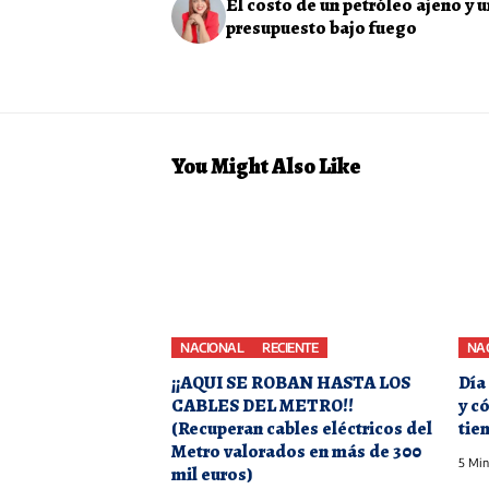
El costo de un petróleo ajeno y u
presupuesto bajo fuego
You Might Also Like
NACIONAL
RECIENTE
NA
¡¡AQUI SE ROBAN HASTA LOS
Día 
CABLES DEL METRO!!
y c
(Recuperan cables eléctricos del
tie
Metro valorados en más de 300
5 Min
mil euros)