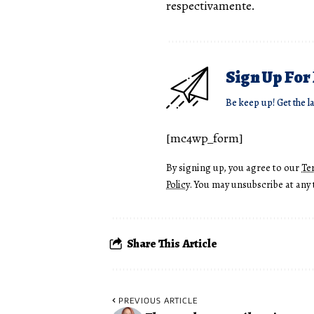
respectivamente.
Sign Up For
Be keep up! Get the l
[mc4wp_form]
By signing up, you agree to our
Te
Policy
. You may unsubscribe at any 
Share This Article
PREVIOUS ARTICLE