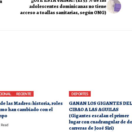
¡¡OYE ESTA VAINA!! (El 53 % de las
n
adolescentes dominicanas no tiene
acceso a toallas sanitarias, según ONG)
CIONAL
RECIENTE
DEPORTES
de las Madres: historia, roles
GANAN LOS GIGANTES DEL
ómo han cambiado con el
CIBAO A LAS AGUILAS
mpo
(Gigantes escalan el primer
lugar con cuadrangular de d
 Read
carreras de José Sirí)