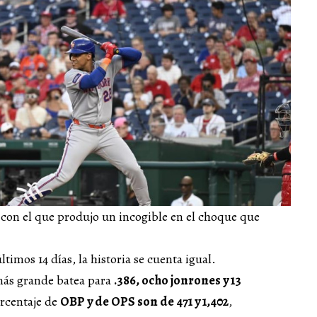
 con el que produjo un incogible en el choque que
ltimos 14 días, la historia se cuenta igual.
 más grande batea para
.386, ocho jonrones y 13
rcentaje de
OBP y de OPS son de 471 y 1,402
,