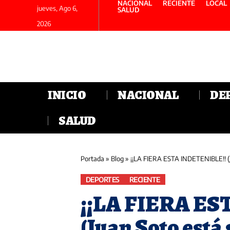
NACIONAL
RECIENTE
LOCAL
jueves, Ago 6,
SALUD
2026
INICIO
NACIONAL
DE
SALUD
Portada
»
Blog
»
¡¡LA FIERA ESTA INDETENIBLE!! (J
DEPORTES
RECIENTE
¡¡LA FIERA E
(Juan Soto está 