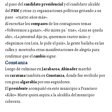
al paso del
candidato presidencial
y el candidato alcalde
del
PRM
y otras 25 organizaciones políticas gritando a su
paso «cuatro años más».
Al escuchar los
compases
de los contagiosos temas
«Volveremos a ganar», «No mires pa´ tras», «Luis se queda
ahí», «La juventud dijo ya, queremos cuatro más» y
«Seguimos con Luis, lo pide el país», la gente bailaba en las
calles y mostraba otras manifestaciones de alegría para
confirmar que el
cambio
sigue.
Constanza
Luego de culminar en
Jarabacoa
,
Abinader
marchò
en
caravana
también en
Constanza
, donde fue recibido por
con gran
algarabía
por sus seguidores.
El
presidente
acompañó en este municipio a Francisco
«Kiko» Marte quien aspira a la alcaldía del municipio
cabecera.