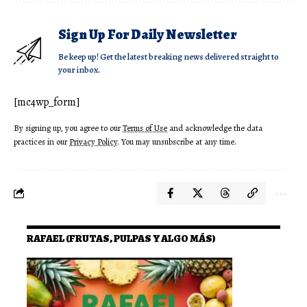
Sign Up For Daily Newsletter
Be keep up! Get the latest breaking news delivered straight to
your inbox.
[mc4wp_form]
By signing up, you agree to our
Terms of Use
and acknowledge the data
practices in our
Privacy Policy
. You may unsubscribe at any time.
RAFAEL (FRUTAS, PULPAS Y ALGO MÁS)