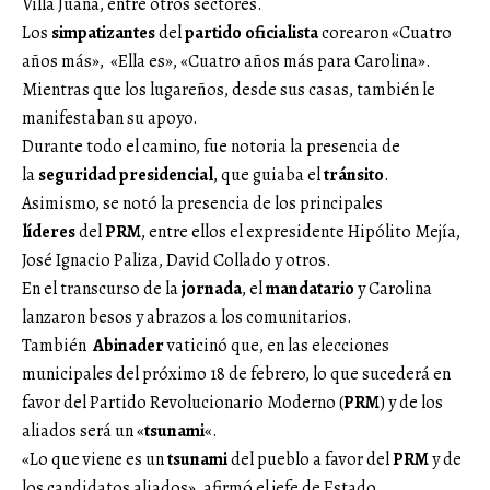
Villa Juana, entre otros sectores.
Los
simpatizantes
del
partido oficialista
corearon «Cuatro
años más», «Ella es», «Cuatro años más para Carolina».
Mientras que los lugareños, desde sus casas, también le
manifestaban su apoyo.
Durante todo el camino, fue notoria la presencia de
la
seguridad presidencial
, que guiaba el
tránsito
.
Asimismo, se notó la presencia de los principales
líderes
del
PRM
, entre ellos el expresidente Hipólito Mejía,
José Ignacio Paliza, David Collado y otros.
En el transcurso de la
jornada
, el
mandatario
y Carolina
lanzaron besos y abrazos a los comunitarios.
También
Abinader
vaticinó que, en las elecciones
municipales del próximo 18 de febrero, lo que sucederá en
favor del Partido Revolucionario Moderno (
PRM
) y de los
aliados será un «
tsunami
«.
«Lo que viene es un
tsunami
del pueblo a favor del
PRM
y de
los candidatos aliados», afirmó el jefe de Estado.