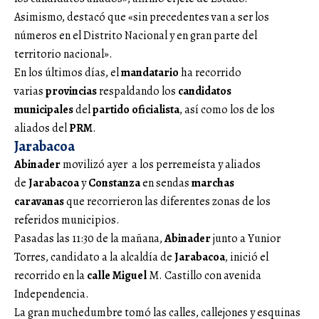
Asimismo, destacó que «sin precedentes van a ser los
números en el Distrito Nacional y en gran parte del
territorio nacional».
En los últimos días, el
mandatario
ha recorrido
varias
provincias
respaldando los
candidatos
municipales
del
partido oficialista
, así como los de los
aliados del
PRM
.
Jarabacoa
Abinader
movilizó ayer a los perremeísta y aliados
de
Jarabacoa
y
Constanza
en sendas
marchas
caravanas
que recorrieron las diferentes zonas de los
referidos municipios.
Pasadas las 11:30 de la mañana,
Abinader
junto a Yunior
Torres, candidato a la alcaldía de
Jarabacoa
, inició el
recorrido en la
calle Miguel
M. Castillo con avenida
Independencia.
La gran muchedumbre tomó las calles, callejones y esquinas