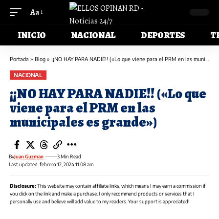
Aa
INICIO
NACIONAL
DEPORTES
T
Portada
»
Blog
»
¡¡NO HAY PARA NADIE!! («Lo que viene para el PRM en las municipales es grande»)
NACIONAL
¡¡NO HAY PARA NADIE!! («Lo que
viene para el PRM en las
municipales es grande»)
By
Juan Guzman
3 Min Read
Last updated: febrero 12, 2024 11:08 am
Disclosure:
This website may contain affiliate links, which means I may earn a commission if
you click on the link and make a purchase. I only recommend products or services that I
personally use and believe will add value to my readers. Your support is appreciated!