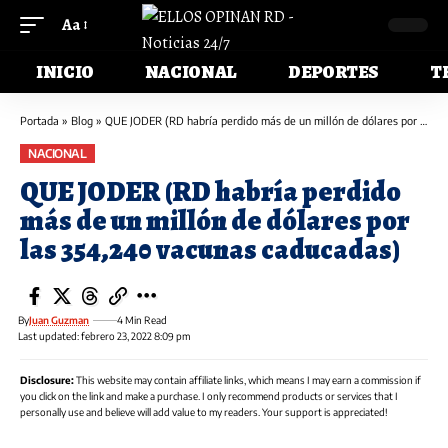
Aa
INICIO
NACIONAL
DEPORTES
T
Portada
»
Blog
»
QUE JODER (RD habría perdido más de un millón de dólares por las 354,240 vacunas caducadas)
NACIONAL
QUE JODER (RD habría perdido
más de un millón de dólares por
las 354,240 vacunas caducadas)
By
Juan Guzman
4 Min Read
Last updated: febrero 23, 2022 8:09 pm
Disclosure:
This website may contain affiliate links, which means I may earn a commission if
you click on the link and make a purchase. I only recommend products or services that I
personally use and believe will add value to my readers. Your support is appreciated!