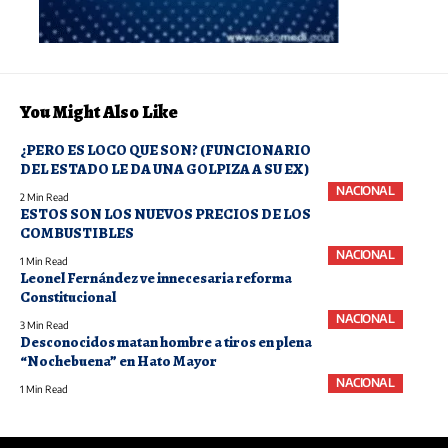
You Might Also Like
¿PERO ES LOCO QUE SON? (FUNCIONARIO
DEL ESTADO LE DA UNA GOLPIZA A SU EX)
NACIONAL
2 Min Read
ESTOS SON LOS NUEVOS PRECIOS DE LOS
COMBUSTIBLES
NACIONAL
1 Min Read
Leonel Fernández ve innecesaria reforma
Constitucional
NACIONAL
3 Min Read
Desconocidos matan hombre a tiros en plena
“Nochebuena” en Hato Mayor
NACIONAL
1 Min Read