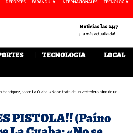
DEPORTES
FARANDULA
INTERNACIONALES
TECNOLOGIA
Noticias las 24/7
¡La más actualizada!
PORTES
TECNOLOGIA
LOCAL
ez, sobre La Cuaba: «No se trata de un vertedero, sino de una planta de valorización»)
ES PISTOLA!! (Paíno
e La Cuaba: «No se