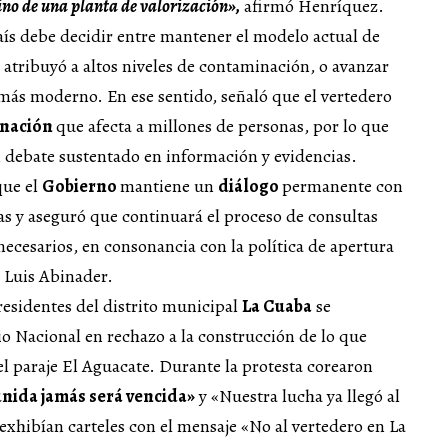
sino de una planta de valorización»,
afirmó Henríquez.
aís debe decidir entre mantener el modelo actual de
 atribuyó a altos niveles de contaminación, o avanzar
 más moderno. En ese sentido, señaló que el vertedero
inación
que afecta a millones de personas, por lo que
n debate sustentado en información y evidencias.
que el
Gobierno
mantiene un
diálogo
permanente con
s y aseguró que continuará el proceso de consultas
necesarios, en consonancia con la política de apertura
 Luis Abinader.
esidentes del distrito municipal
La Cuaba
se
io Nacional en rechazo a la construcción de lo que
l paraje El Aguacate. Durante la protesta corearon
unida jamás será vencida»
y «Nuestra lucha ya llegó al
exhibían carteles con el mensaje «No al vertedero en La