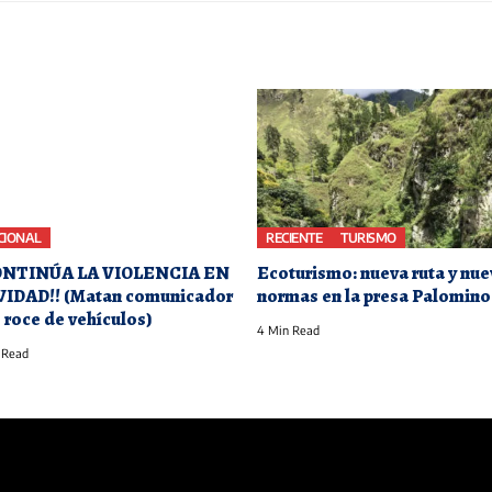
CIONAL
RECIENTE
TURISMO
ONTINÚA LA VIOLENCIA EN
Ecoturismo: nueva ruta y nu
IDAD!! (Matan comunicador
normas en la presa Palomino
s roce de vehículos)
4 Min Read
 Read