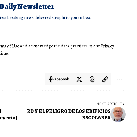
 Daily Newsletter
atest breaking news delivered straight to your inbox.
rms of Use
and acknowledge the data practices in our
Privacy
time.
Facebook
NEXT ARTICLE
l
RD Y EL PELIGRO DE LOS EDIFICIOS
invento)
ESCOLARES