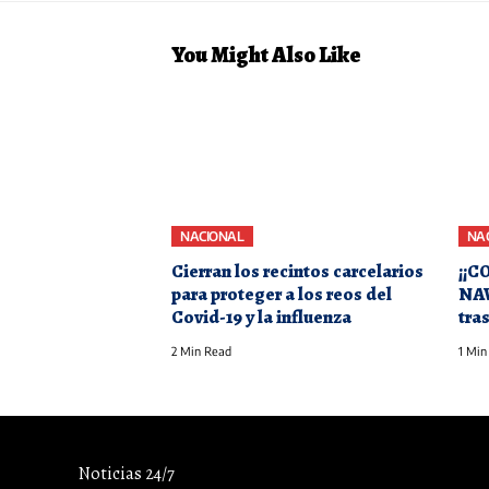
You Might Also Like
NACIONAL
NA
Cierran los recintos carcelarios
¡¡C
para proteger a los reos del
NAV
Covid-19 y la influenza
tra
2 Min Read
1 Min
Noticias 24/7