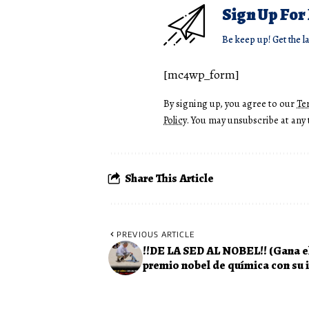
Sign Up For
Be keep up! Get the l
[mc4wp_form]
By signing up, you agree to our
Te
Policy
. You may unsubscribe at any 
Share This Article
PREVIOUS ARTICLE
!!DE LA SED AL NOBEL!! (Gana e
premio nobel de química con su 