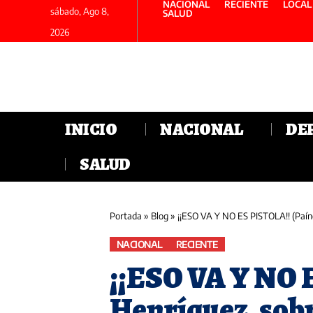
NACIONAL
RECIENTE
LOCAL
sábado, Ago 8,
SALUD
2026
INICIO
NACIONAL
DE
SALUD
Portada
»
Blog
»
¡¡ESO VA Y NO ES PISTOLA!! (Paíno Henríqu
NACIONAL
RECIENTE
¡¡ESO VA Y NO 
Henríquez, sobr